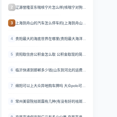
2
辽源誉隆亚东喘咳宁片怎么样(咳喘宁对狗狗
有什么作用？)
3
上海到舟山的汽车怎么停车的(上海到舟山的
陆路和水路出行方式？)
4
贵阳最大的海底世界在哪里(贵阳最大海洋世
界是哪里？)
5
资阳取住房公积金怎么取 公积金取现的简单
办法？
6
临沂快递到邯郸多少钱(山东到河北的运费是
多少？)
7
绵阳可以上大众异地购车牌吗 大众polo可以
异地上牌吗？
8
常州美容院祛斑霜有几种(有没有好的祛斑
霜，效果不错的，推荐一下？)
9
京昆高速保定到广元有多少公里 京昆高速途