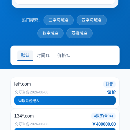
热门搜索：
三字母域名
四字母域名
数字域名
双拼域名
默认
时间
价格
lef*.com
拼音
议价
叮当
2026-08-08
联系经纪人
134*.com
4数字(含04)
￥400000.00
叮当
2026-08-08