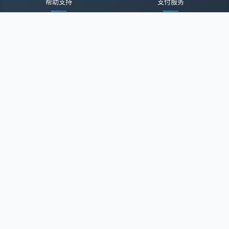
帮助支持
支付服务
帮助中心
付款方式
用户中心
域名账户
网站地图
服务费率
规则条款
联系我们
交易规则
业务咨询
隐私声明
投诉建议
服务协议
联系我们
关于我们
关于我们
诚聘英才
经纪登录