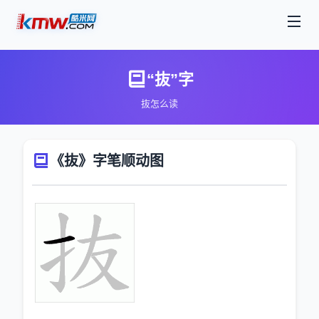
“抜”字
抜怎么读
《抜》字笔顺动图