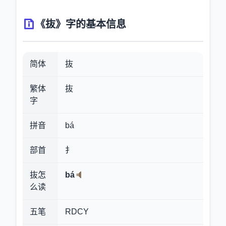
《抜》字的基本信息
简体
抜
繁体
抜
字
拼音
bá
部首
扌
抜怎
bá
么读
五笔
RDCY