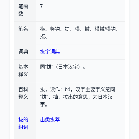
笔画
7
数
笔名
横、竖钩、提、横、撇、横撇/横钩、
捺、
词典
抜字词典
基本
同“拔”（日本汉字）。
释义
百科
抜，读作：bá，汉字主要字义意同
释义
“拔”，抽、拉出的意思，为日本汉
字。
抜的
出类抜萃
组词