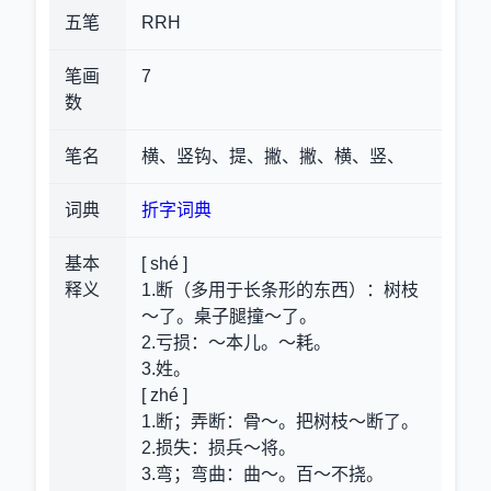
五笔
RRH
笔画
7
数
笔名
横、竖钩、提、撇、撇、横、竖、
词典
折字词典
基本
[ shé ]
释义
1.断（多用于长条形的东西）
：树枝
～了。桌子腿撞～了。
2.亏损
：～本儿。～耗。
3.姓。
[ zhé ]
1.断；弄断
：骨～。把树枝～断了。
2.损失
：损兵～将。
3.弯；弯曲
：曲～。百～不挠。