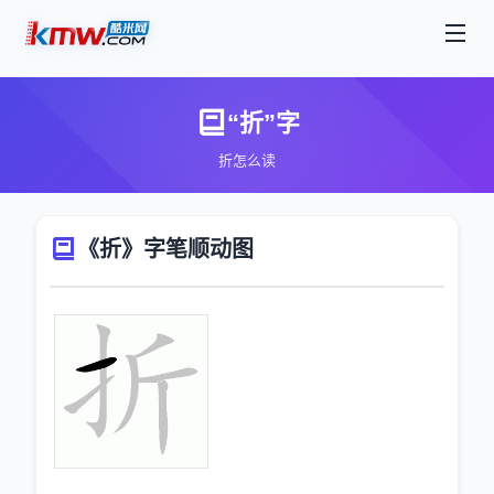
“折”字
折怎么读
《折》字笔顺动图