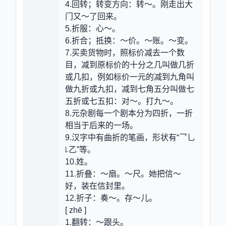
4.回转；转变方向
：转～。刚走出大
门又～了回来。
5.折服
：心～。
6.折合；抵换
：～价。～账。～变。
7.买卖货物时，照标价减去一个数
目，减到原标价的十分之几叫做几折
或几扣，例如标价一元的减到九角叫
做九折或九扣，减到七角五分叫做七
五折或七五扣
：对～。打九～。
8.元杂剧每一个剧本分为四折，一折
相当于后来的一场。
9.汉字中有曲折的笔画，形状有“乛乚
꒒乙”等。
10.姓。
11.折叠
：～扇。～尺。她把信～
好，装在信封里。
12.折子
：奏～。存～儿。
[ zhē ]
1.翻转
：～跟头。