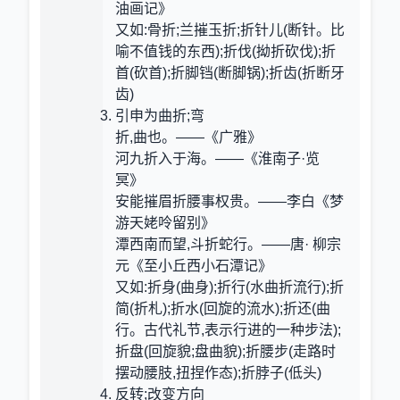
油画记》
又如:骨折;兰摧玉折;折针儿(断针。比
喻不值钱的东西);折伐(拗折砍伐);折
首(砍首);折脚铛(断脚锅);折齿(折断牙
齿)
引申为曲折;弯
折,曲也。——《广雅》
河九折入于海。——《淮南子·览
冥》
安能摧眉折腰事权贵。——李白《梦
游天姥呤留别》
潭西南而望,斗折蛇行。——唐· 柳宗
元《至小丘西小石潭记》
又如:折身(曲身);折行(水曲折流行);折
简(折札);折水(回旋的流水);折还(曲
行。古代礼节,表示行进的一种步法);
折盘(回旋貌;盘曲貌);折腰步(走路时
摆动腰肢,扭捏作态);折脖子(低头)
反转;改变方向