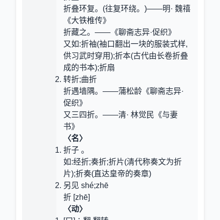
折叠环复。(往复环绕。)——明· 魏禧
《大铁椎传》
折藏之。——《聊斋志异·促织》
又如:折袖(袖口翻出一块的服装式样,
供习武时穿用);折本(古代由长卷折叠
成的书本);折扇
转折;曲折
折遇墙隅。——蒲松龄《聊斋志异·
促织》
又三四折。——清· 林觉民《与妻
书》
〈名〉
折子 。
如:经折;奏折;折片(清代称奏文为折
片);折奏(直达皇帝的奏章)
另见 shé;zhē
折 [zhē]
〈动〉