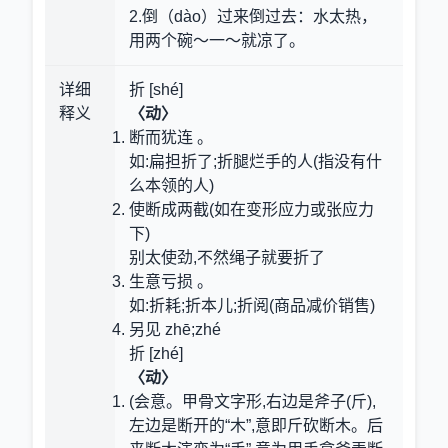
2.倒（dào）过来倒过去
：水太热，
用两个碗～一～就凉了。
详细
折 [shé]
释义
〈动〉
断而犹连 。
如:扁担折了;折腿烂手的人(指没有什
么本领的人)
使断成两截(如在变形应力或张应力
下)
别太使劲,不然绳子就要折了
生意亏损 。
如:折耗;折本儿;折阅(商品减价销售)
另见 zhē;zhé
折 [zhé]
〈动〉
(会意。甲骨文字形,右边是斧子(斤),
左边是断开的“木”,意即斤砍断木。后