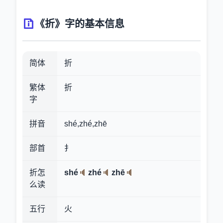
《折》字的基本信息
简体
折
繁体
折
字
拼音
shé,zhé,zhē
部首
扌
折怎
shé
zhé
zhē
么读
五行
火