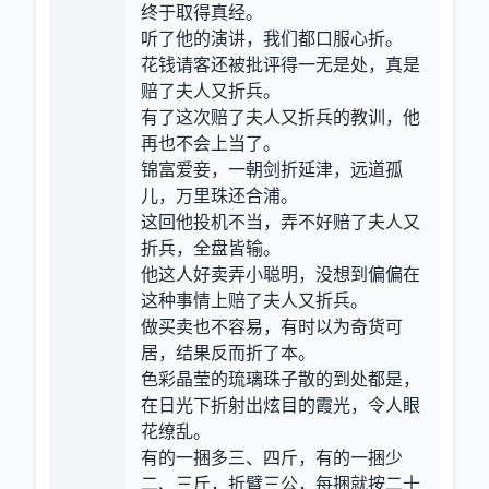
终于取得真经。
听了他的演讲，我们都口服心折。
花钱请客还被批评得一无是处，真是
赔了夫人又折兵。
有了这次赔了夫人又折兵的教训，他
再也不会上当了。
锦富爱妾，一朝剑折延津，远道孤
儿，万里珠还合浦。
这回他投机不当，弄不好赔了夫人又
折兵，全盘皆输。
他这人好卖弄小聪明，没想到偏偏在
这种事情上赔了夫人又折兵。
做买卖也不容易，有时以为奇货可
居，结果反而折了本。
色彩晶莹的琉璃珠子散的到处都是，
在日光下折射出炫目的霞光，令人眼
花缭乱。
有的一捆多三、四斤，有的一捆少
二、三斤，折臂三公，每捆就按二十