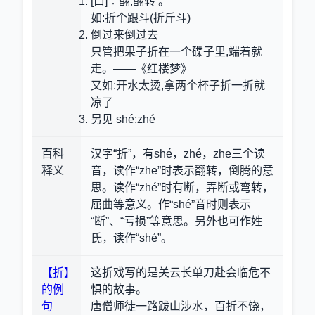
[口]∶翻,翻转 。
如:折个跟斗(折斤斗)
倒过来倒过去
只管把果子折在一个碟子里,端着就
走。——《红楼梦》
又如:开水太烫,拿两个杯子折一折就
凉了
另见 shé;zhé
百科
汉字“折”，有shé，zhé，zhē三个读
释义
音，读作“zhē”时表示翻转，倒腾的意
思。读作“zhé”时有断，弄断或弯转，
屈曲等意义。作“shé”音时则表示
“断”、“亏损”等意思。另外也可作姓
氏，读作“shé”。
【折】
这折戏写的是关云长单刀赴会临危不
的例
惧的故事。
句
唐僧师徒一路跋山涉水，百折不饶，