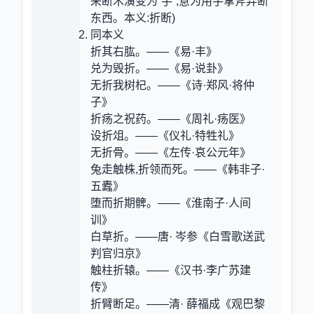
来断木演变为“手”,意为用手拿斧弄断
东西。本义:折断)
同本义
折其右肱。——《易·丰》
兑为毁折。——《易·说卦》
无折我树杞。——《诗·郑风·将仲
子》
折疡之祝药。——《周礼·疡医》
设折俎。——《仪礼·特牲礼》
无折骨。——《左传·哀公元年》
兔走触株,折领而死。——《韩非子·
五蠹》
堕而折期髀。——《淮南子·人间
训》
白草折。——唐· 岑参《白雪歌送武
判官归京》
触柱折辕。——《汉书·李广苏建
传》
折臂断足。——清· 薛福成《观巴黎