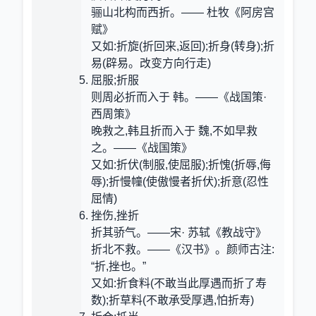
骊山北构而西折。—— 杜牧《阿房宫
赋》
又如:折旋(折回来,返回);折身(转身);折
易(辟易。改变方向行走)
屈服;折服
则周必折而入于 韩。——《战国策·
西周策》
晚救之,韩且折而入于 魏,不如早救
之。——《战国策》
又如:折伏(制服,使屈服);折愧(折辱,侮
辱);折慢幢(使傲慢者折伏);折意(忍性
屈情)
挫伤,挫折
折其骄气。——宋· 苏轼《教战守》
折北不救。——《汉书》。颜师古注:
“折,挫也。”
又如:折食料(不敢当此厚遇而折了寿
数);折草料(不敢承受厚遇,怕折寿)