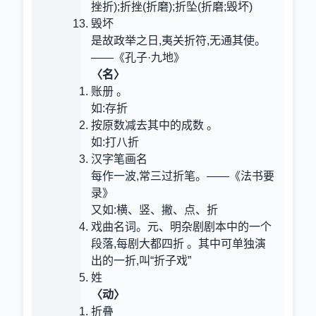
挫折);折挫(折磨);折坠(折磨;毁坏)
毁坏
是故政举之日,夷关折符,无通其使。
——《孔子·九地》
〈名〉
账册 。
如:存折
按原数减去其中的成数 。
如:打八折
汉字笔画名
每作一波,常三过折笔。——《法书要
录》
又如:横、竖、撇、点、折
戏曲名词。元、明杂剧剧本中的一个
段落,每剧大都四折 。其中可单独演
出的一折,叫“折子戏”
姓
〈动〉
折叠