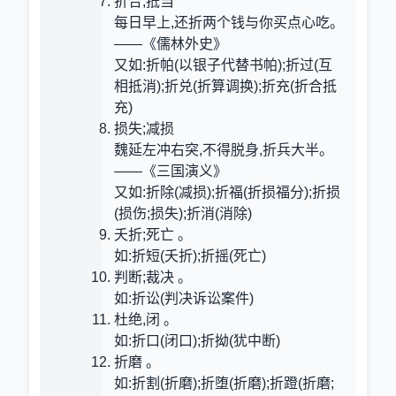
折合;抵当
每日早上,还折两个钱与你买点心吃。
——《儒林外史》
又如:折帕(以银子代替书帕);折过(互
相抵消);折兑(折算调换);折充(折合抵
充)
损失;减损
魏延左冲右突,不得脱身,折兵大半。
——《三国演义》
又如:折除(减损);折福(折损福分);折损
(损伤;损失);折消(消除)
夭折;死亡 。
如:折短(夭折);折摇(死亡)
判断;裁决 。
如:折讼(判决诉讼案件)
杜绝,闭 。
如:折口(闭口);折拗(犹中断)
折磨 。
如:折割(折磨);折堕(折磨);折蹬(折磨;