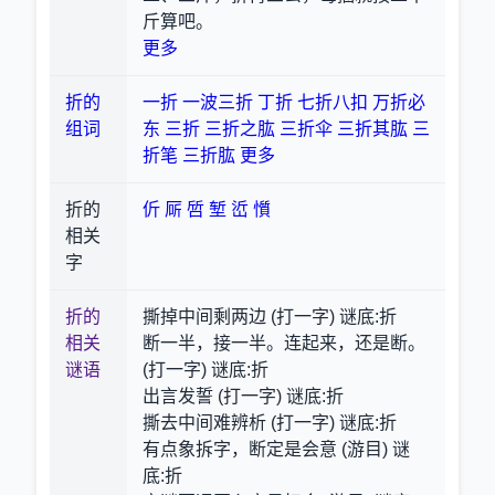
斤算吧。
更多
折的
一折
一波三折
丁折
七折八扣
万折必
组词
东
三折
三折之肱
三折伞
三折其肱
三
折笔
三折肱
更多
折的
伒
厛
啠
堑
峾
懫
相关
字
折的
撕掉中间剩两边 (打一字) 谜底:折
相关
断一半，接一半。连起来，还是断。
谜语
(打一字) 谜底:折
出言发誓 (打一字) 谜底:折
撕去中间难辨析 (打一字) 谜底:折
有点象拆字，断定是会意 (游目) 谜
底:折