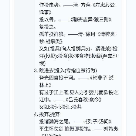
作投击势。——清· 方苞《左忠毅公
逸事》
投以骨。——《聊斋志异·狼三则》
复投之。
孤羊投群狼。——清· 徐珂《清稗类
钞·战事类》
又如:投兵(向人投掷兵刃。谓诛杀);投
注(投掷);投食(投掷食物);投绂(弃去印
绶)
跳进去;投入(专指自杀行为)
务光因自投于河。——《韩非子·说
林上》
有过于江上者,见人方引婴儿而欲投之
江中。——《吕氏春秋·察今》
又如:投河;投江;投井
投弃,抛弃
投诸渤海之尾。——《列子·汤问》
平生怀仗剑,慷慨即投笔。——刘希夷