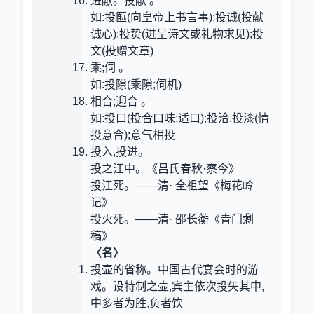
进献。投献 。
如:投匦(向皇帝上书言事);投诚(投献
诚心);投贽(进呈诗文或礼物求见);投
文(投赠文章)
乘;伺 。
如:投隙(乘隙;伺机)
相合;迎合 。
如:投口(投合口味;适口);投洽,投漆(情
投意合);意气相投
投入,投进。
投之江中。《吕氏春秋·察今》
投江死。——清· 全祖望《梅花岭
记》
投火死。——清· 邵长蘅《青门剩
稿》
〈名〉
投壶的省称。中国古代宴会时的游
戏。设特制之壶,宾主依次投矢其中,
中多者为胜,负者饮