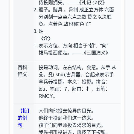
侍投则拥矢。——《礼记·少仪》
骰子。赌具 。骨制,成正立方体,六面
分别刻一点至六点之数,掷之以决胜
负。点着色,故也称“色子”
姓
〈介〉
表示方位、方向,相当于“朝”、“向”
拨马投西便走。——《三国演义》
百科
投是动词，左右结构，会意。从手,从
释义
殳。殳( shū),古兵器。合起来表示手
拿兵器投掷。本义：投掷。拼音：
tóu，笔画：7，部首：扌，五笔：
RMCY。
【投】
人们向他投去惊异的目光。
的例
他终于投到我们这一边来。
句
孩子们向老师投去渴求的目光。
我先把币投进去，再按了下按钮。