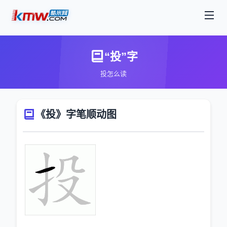
“投”字
投怎么读
《投》字笔顺动图