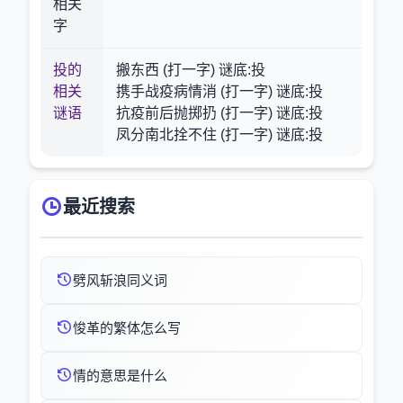
相关
字
投的
搬东西 (打一字) 谜底:投
相关
携手战疫病情消 (打一字) 谜底:投
谜语
抗疫前后抛掷扔 (打一字) 谜底:投
凤分南北拴不住 (打一字) 谜底:投
最近搜索
劈风斩浪同义词
悛革的繁体怎么写
情的意思是什么