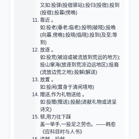
又如:投驿(投宿驿站);投归(投宿);投到
(投宿);投暮(傍晚)
靠近 。
如:投老(垂老;临老);投明(破晓);投晚
(向暮,傍晚);投晓(临晓);投到(及至;等
到)
放逐 。
如:投荒(被迫或被流放到荒远的地方);
投山窜海(放逐到荒凉边远地区);投裔
(流放边荒之地);投解(解送)
放置 。
如:投闲(置身于清闲境地)
赠送,作为礼物送给 。
如:投赠(赠送);投献(进献礼物或进呈
诗文)
顿,用力往下踩
盖一举手,一投足之劳也。——韩愈
《应科目时与人书》