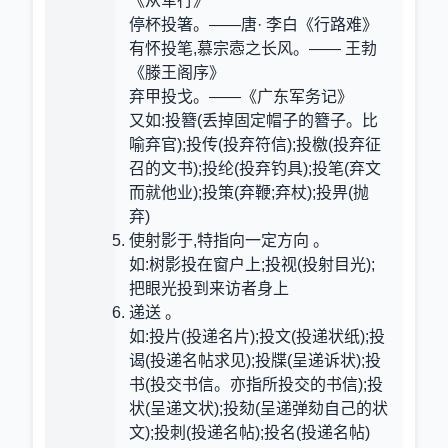
《从军行》
停杯投箸。——唐· 李白《行路难》
有怀投笔,慕宗悫之长风。—— 王勃
《滕王阁序》
弃甲投戈。——《广东军务记》
又如:投簪(丢掉固定帽子的簪子。比
喻弃官);投传(投弃符信);投檄(投弃征
召的文书);投纶(投弃钓具);投笔(弃文
而就他业);投策(弃鞭;弃杖);投畀(抛
弃)
使射影于,特指向一定方向 。
如:树影投在窗户上;投视(投射目光);
把眼光投到来访者身上
递送 。
如:投片(投递名片);投文(投递状纸);投
谒(投递名帖求见);投牒(呈递诉状);投
书(投交书信。亦指所投交的书信);投
状(呈递文状);投劾(呈递弹劾自己的状
文);投刺(投递名帖);投名(投递名帖)