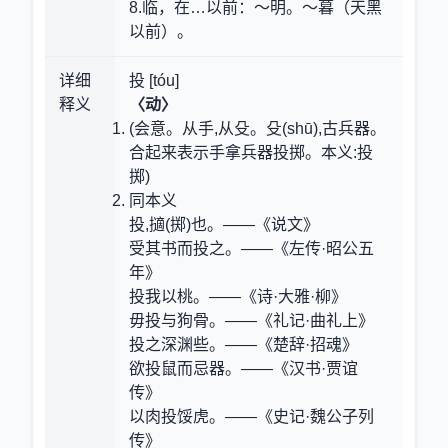
8.临，在…以前
：～明。～暮（天黑
以前）。
详细
投 [tóu]
释义
〈动〉
(会意。从手,从殳。殳(shū),古兵器。
合起来表示手拿兵器投掷。本义:投
掷)
同本义
投,擿(掷)也。——《说文》
受其书而投之。——《左传·昭公五
年》
投我以桃。——《诗·大雅·柳》
毋投与狗骨。——《礼记·曲礼上》
投之深渊些。——《楚辞·招魂》
欲投鼠而忌器。——《汉书·贾谊
传》
以肉投馁虎。——《史记·魏公子列
传》