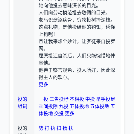
她向他投去意味深长的目光。
人们向劳动模范投去敬佩的目光。
老马识途添病骨，穷猿投树择深枝。
这点礼物，是他投给你的钓饵，诱你
上钩呢！
且让我来想个妙计，让歹徒来自投罗
网。
屈原投江自杀后，人们只能惋惜地悼
念他。
他善于察言观色，投人所好，因此深
得主人的欢心。
更多
投的
一投
三告投杼
不相投
中投
举手投足
组词
乘间投隙
九投
五体投地
五体投地
五
体投地
交投
更多
投的
势
打
执
扫
扬
扶