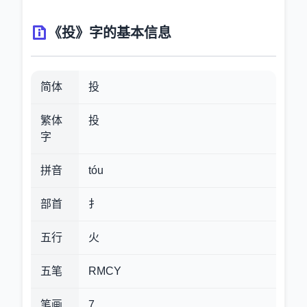
《投》字的基本信息
简体
投
繁体
投
字
拼音
tóu
部首
扌
五行
火
五笔
RMCY
笔画
7