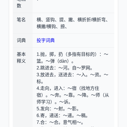
数
笔名
横、竖钩、提、撇、横折折/横折弯、
横撇/横钩、捺、
词典
投字词典
基本
1.抛，掷，扔（多指有目标的）
：～
释义
篮。～弹（dàn）。
2.跳进去
：～河。自～罗网。
3.放进去，送进去
：～入。～资。～
标。
4.走向，进入
：～宿（找地方住
宿）。～奔。～靠。～降。～师（从
师学习）。～诉。
5.发向
：～射。～影。
6.寄，递送
：～递。～稿。
7.合
：～合。意气相～。