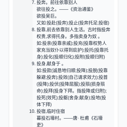
投奔。前往依靠别人
欲往投之。——《资治通鉴》
欲投吴巨。
又如:投赴(投奔);投止(投奔托足;投宿)
投靠,前去依靠别人生活。古时指投奔
权贵,求得托身。多指卖身为奴 。
如:投亲(投靠亲戚);投充(投靠权势人
家充当奴仆以得到庇护);投托(投靠托
身);投化(投顺归化);投附(投顺归附)
投身,献身于 。
如:投款(诚恳地归顺;投降);投脱(投靠
躲避;投奔);投效(自己请求效力);投首
(投降);投伏(投降屈服);投殒(损身殒
命);投拜(投身下拜。指投降或归附);
投死(效死);投躯(舍身;献身);投地(投
体下拜)
投宿,临时住宿
暮投石壕村。——唐· 杜甫《石壕
吏》