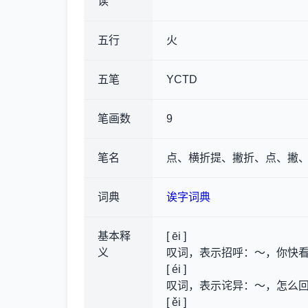
读
五行
火
五笔
YCTD
笔画数
9
笔名
点、横折提、撇折、点、撇
词典
诶字词典
基本释
[ ēi ]
义
叹词，表示招呼
：～，你快
[ éi ]
叹词，表示诧异
：～，怎么
[ ěi ]