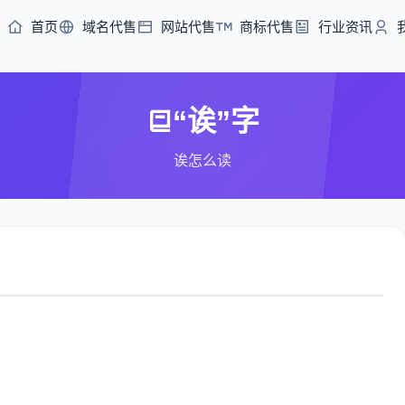
首页
域名代售
网站代售
商标代售
行业资讯
“诶”字
诶怎么读