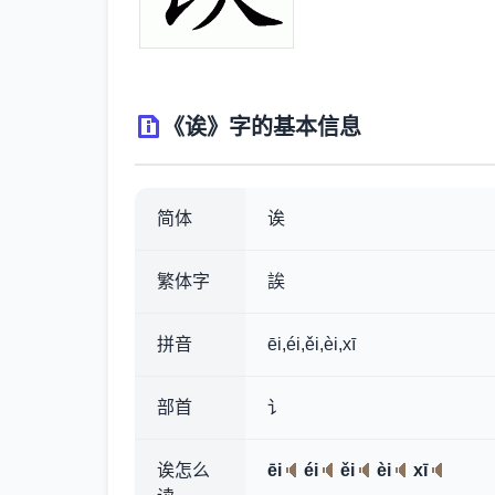
《诶》字的基本信息
简体
诶
繁体字
誒
拼音
ēi,éi,ěi,èi,xī
部首
讠
诶怎么
ēi
éi
ěi
èi
xī