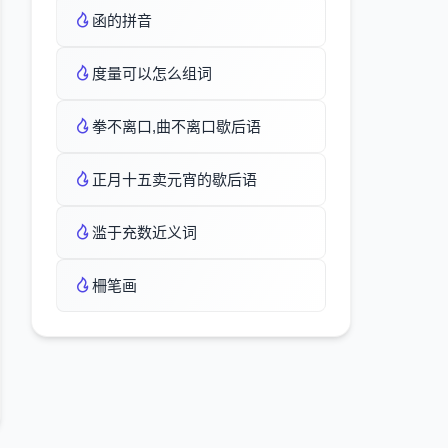
函的拼音
度量可以怎么组词
拳不离口,曲不离口歇后语
正月十五卖元宵的歇后语
滥于充数近义词
柵笔画