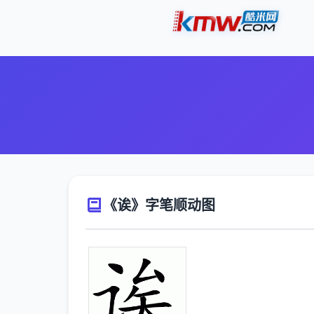
《诶》字笔顺动图