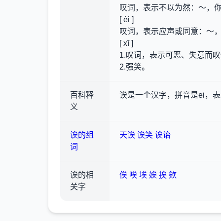
叹词，表示不以为然
：～，
[ èi ]
叹词，表示应声或同意
：～
[ xī ]
1.叹词，表示可恶、失意而
2.强笑。
百科释
诶是一个汉字，拼音是ei，
义
诶的组
天诶
诶笑
诶诒
词
诶的相
俟
唉
埃
娭
挨
欸
关字