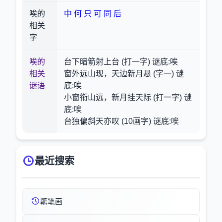
唉的
中
何
只
可
同
后
相关
字
唉的
台下暗箭射上台 (打一字) 谜底:唉
相关
窗外远山现，天边新月悬 (字一) 谜
谜语
底:唉
小窗衔山远，新月挂天际 (打一字) 谜
底:唉
台独偏斜天亦叹 (10画字) 谜底:唉
最近搜索
韀笔画