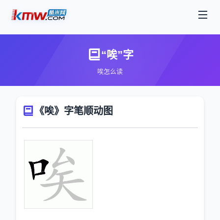
“唉”字
唉怎么读
《唉》字笔顺动图