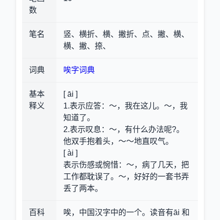
数
笔名
竖、横折、横、撇折、点、撇、横、
横、撇、捺、
词典
唉字词典
基本
[ āi ]
释义
1.表示应答
：～，我在这儿。～，我
知道了。
2.表示叹息
：～，有什么办法呢?。
他双手抱着头，～～地直叹气。
[ ài ]
表示伤感或惋惜
：～，病了几天，把
工作都耽误了。～，好好的一套书弄
丢了两本。
百科
唉，中国汉字中的一个。读音有āi 和