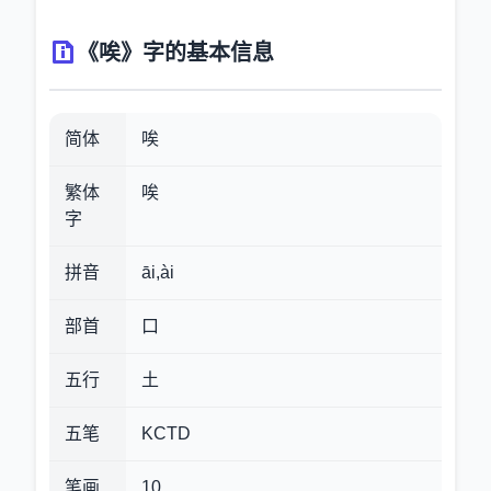
《唉》字的基本信息
简体
唉
繁体
唉
字
拼音
āi,ài
部首
口
五行
土
五笔
KCTD
笔画
10