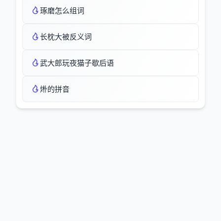
琢磨怎么组词
长枕大被反义词
武大郎玩夜猫子歇后语
烞的拼音