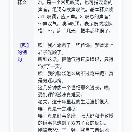
释义
ài。是一个常见叹词，也可指叹息的
声音，组词有唉声叹气。基本释义唉
āi1. 叹词，应人声。2. 叹息的声音：
～声叹气。唉ài叹词，表示伤感或惋
惜：～，病了几天，把事都耽误了。
【唉】
唉！我才添购了一些首饰，就遭梁上
的例
君子光顾了。
句
听到这话，把他气得直眉瞪眼，只得
“唉”了一声。
唉！我的脑袋怎么转不过弯来呢？真
是鬼迷心窍。
这几分钟像一个世纪那么漫长，唉，
受批评的滋味真难受。
老关，这十年里我的生活波折很大，
唉，真是一言难尽！
唉，真是好事多磨，张大妈和李教授
的婚事竟遭到了双方子女的反对。
刚被老爸训了一顿，我自言自语地