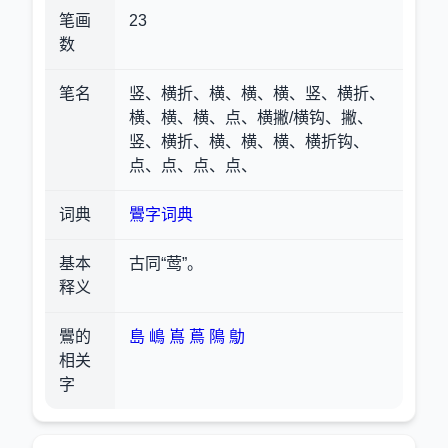
笔画
23
数
笔名
竖、横折、横、横、横、竖、横折、
横、横、横、点、横撇/横钩、撇、
竖、横折、横、横、横、横折钩、
点、点、点、点、
词典
鷪字词典
基本
古同“莺”。
释义
鷪的
島
嶋
嶌
蔦
隝
鳨
相关
字