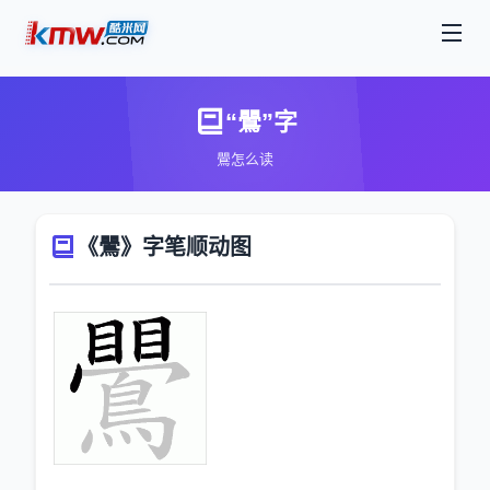
“鷪”字
鷪怎么读
《鷪》字笔顺动图