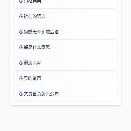
门枢词典
骁徒的词典
蚂蟥无骨头歇后语
齞是什么意思
遏怎么写
畀的笔画
文责自负怎么造句