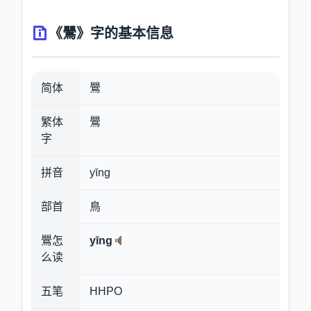
《鷪》字的基本信息
简体
鷪
繁体
鷪
字
拼音
yīng
部首
鳥
鷪怎
yīng
么读
五笔
HHPO