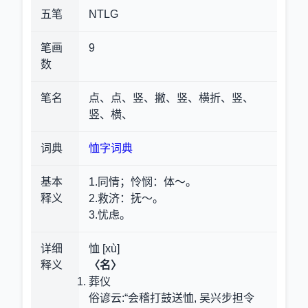
五笔
NTLG
笔画
9
数
笔名
点、点、竖、撇、竖、横折、竖、
竖、横、
词典
恤字词典
基本
1.同情；怜悯
：体～。
释义
2.救济
：抚～。
3.忧虑。
详细
恤 [xù]
释义
〈名〉
葬仪
俗谚云:“会稽打鼓送恤, 吴兴步担令