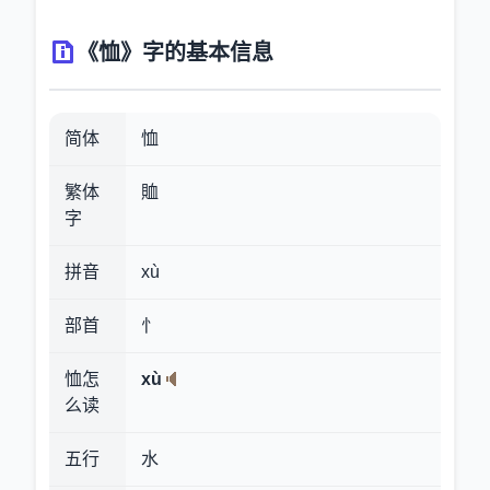
《恤》字的基本信息
简体
恤
繁体
賉
字
拼音
xù
部首
忄
恤怎
xù
么读
五行
水