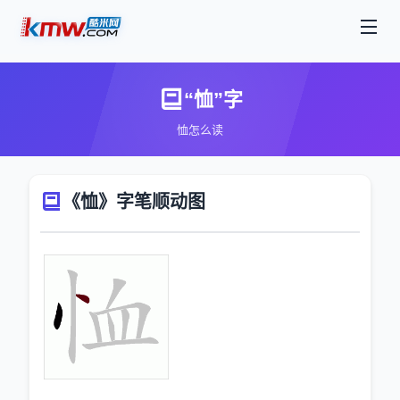
“恤”字
恤怎么读
《恤》字笔顺动图