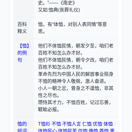
史。”——《南史》
又如:恤典(丧葬礼仪)
百科
恤，有“体恤，对别人表同情”等意
释义
思。
【恤】
他们不体恤民情，朝发夕至，咱们老
的例
百姓不知怎么办才好。
句
他们不体恤民情，朝令夕改，咱们老
百姓不知怎么办才好。
革命先烈为中国人民的解放事业殒身
不恤的精神令人敬佩，激人奋进。
小人一朝之忿，曾身之不遑恤，非其
性之尽也。
瓒恃其才力，不恤百姓，记过忘善，
睚眦必报。
恤的
T恤衫
不恤
不恤人言
仁恤
优恤
体恤
组词
体恤民心
体恤民苦
佽恤
俸恤
养恤
更