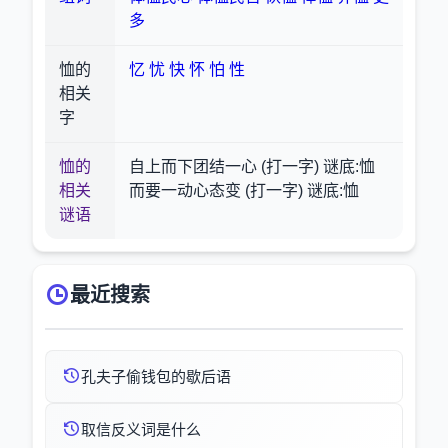
多
恤的
忆
忧
快
怀
怕
性
相关
字
恤的
自上而下团结一心 (打一字) 谜底:恤
相关
而要一动心态变 (打一字) 谜底:恤
谜语
最近搜索
孔夫子偷钱包的歇后语
取信反义词是什么