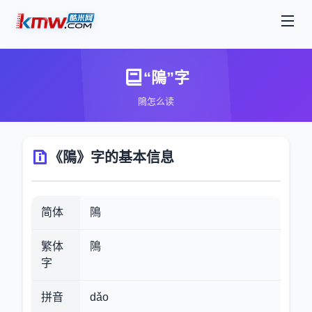
“隝”字
隝怎么读
《隝》字的基本信息
简体
隝
繁体
隝
字
拼音
dǎo