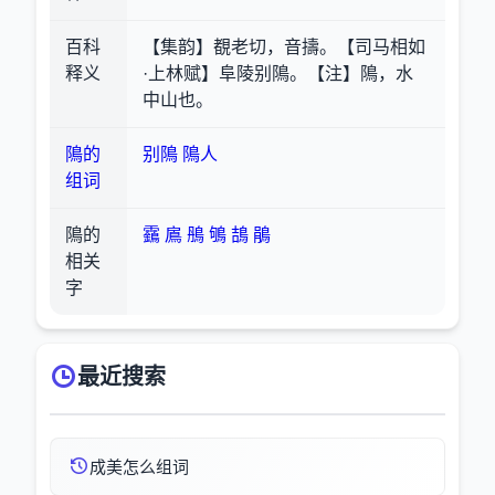
百科
【集韵】覩老切，音擣。【司马相如
释义
·上林赋】阜陵别隝。【注】隝，水
中山也。
隝的
别隝
隝人
组词
隝的
靎
鳸
鴅
鴝
鴶
鵑
相关
字
最近搜索
成美怎么组词