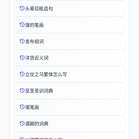
头晕目眩造句
瑔的笔画
发布组词
洋货近义词
立仗之马繁体怎么写
至圣圣训词典
堪笔画
酒脚的词典