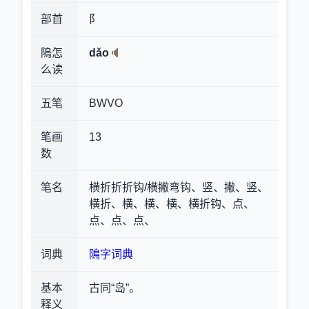
部首
阝
隝怎
dǎo
么读
五笔
BWVO
笔画
13
数
笔名
横折折折钩/横撇弯钩、竖、撇、竖、
横折、横、横、横、横折钩、点、
点、点、点、
词典
隝字词典
基本
古同“岛”。
释义