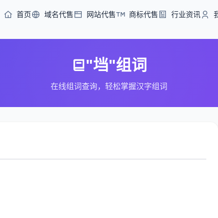
首页
域名代售
网站代售
商标代售
行业资讯
"垱"组词
在线组词查询，轻松掌握汉字组词