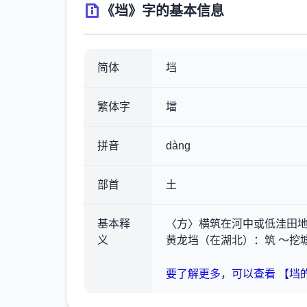
《垱》字的基本信息
简体
垱
繁体字
壋
拼音
dàng
部首
土
基本释
〈方〉横筑在河中或低洼田地
义
黄龙垱（在湖北）
：筑 ～挖
要了解更多，可以查看 【垱