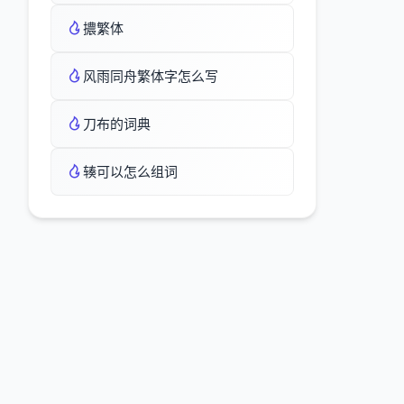
擃繁体
风雨同舟繁体字怎么写
刀布的词典
辏可以怎么组词