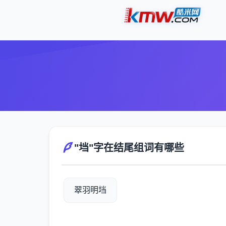
"垱"字在结尾组词有哪些
翠羽明垱