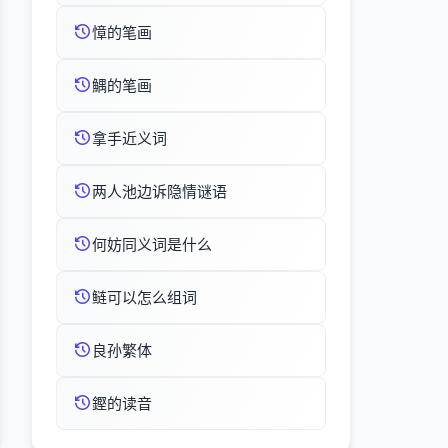
慞的笔画
鰅的笔画
拿手近义词
两人池边诉隐情谜语
何妨同义词是什么
鲢可以怎么组词
良孙繁体
鏗的读音