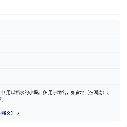
中 用以挡水的小堤。多 用于地名，如官垱（在湖南）、
塘。
的释义】