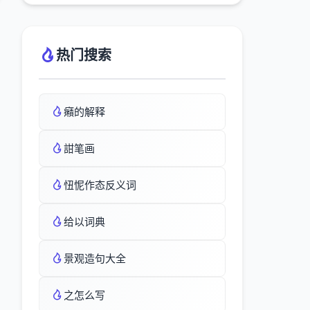
热门搜索
癪的解释
詌笔画
忸怩作态反义词
给以词典
景观造句大全
之怎么写