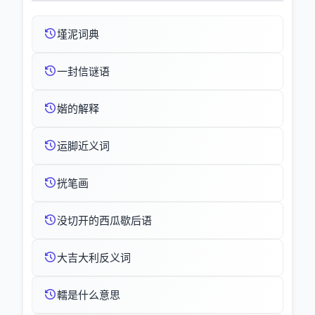
墐泥词典
一封信谜语
媘的解释
运脚近义词
挄笔画
没切开的西瓜歇后语
大吉大利反义词
轜是什么意思