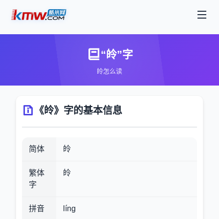
“皊”字
皊怎么读
《皊》字的基本信息
简体
皊
繁体
皊
字
拼音
líng