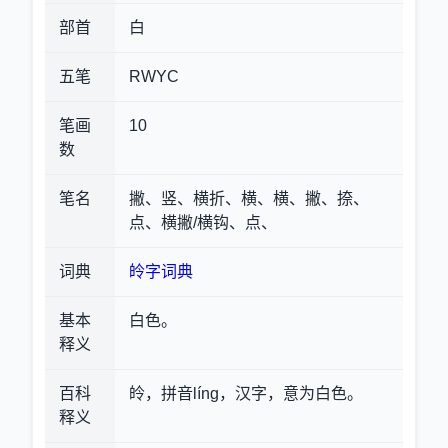
部首
白
五笔
RWYC
笔画
10
数
笔名
撇、竖、横折、横、横、撇、捺、
点、横撇/横钩、点、
词典
皊字词典
基本
白色。
释义
百科
皊，拼音líng，汉字，意为白色。
释义