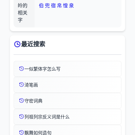
皊的
伯
兜
宿
帛
惶
泉
相关
字
最近搜索
一似繁体字怎么写
渏笔画
守密词典
列祖列宗反义词是什么
飘舞如何造句