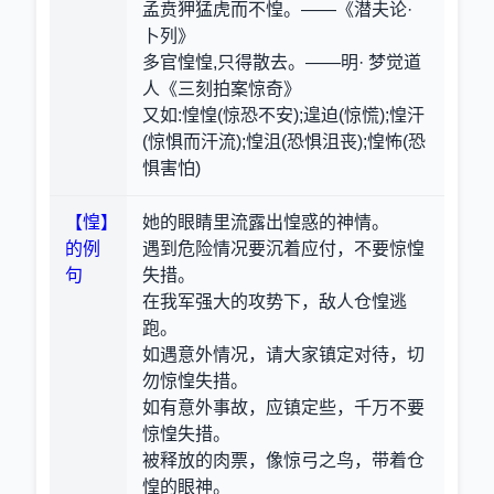
孟贲狎猛虎而不惶。——《潜夫论·
卜列》
多官惶惶,只得散去。——明· 梦觉道
人《三刻拍案惊奇》
又如:惶惶(惊恐不安);遑迫(惊慌);惶汗
(惊惧而汗流);惶沮(恐惧沮丧);惶怖(恐
惧害怕)
【惶】
她的眼睛里流露出惶惑的神情。
的例
遇到危险情况要沉着应付，不要惊惶
句
失措。
在我军强大的攻势下，敌人仓惶逃
跑。
如遇意外情况，请大家镇定对待，切
勿惊惶失措。
如有意外事故，应镇定些，千万不要
惊惶失措。
被释放的肉票，像惊弓之鸟，带着仓
惶的眼神。