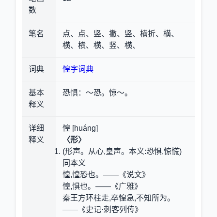
数
笔名
点、点、竖、撇、竖、横折、横、
横、横、横、竖、横、
词典
惶字词典
基本
恐惧
：～恐。惊～。
释义
详细
惶 [huáng]
释义
〈形〉
(形声。从心,皇声。本义:恐惧,惊慌)
同本义
惶,惶恐也。——《说文》
惶,惧也。——《广雅》
秦王方环柱走,卒惶急,不知所为。
——《史记·刺客列传》