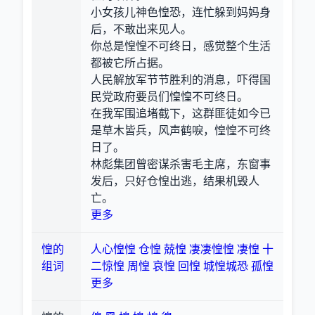
小女孩儿神色惶恐，连忙躲到妈妈身
后，不敢出来见人。
你总是惶惶不可终日，感觉整个生活
都被它所占据。
人民解放军节节胜利的消息，吓得国
民党政府要员们惶惶不可终日。
在我军围追堵截下，这群匪徒如今已
是草木皆兵，风声鹤唳，惶惶不可终
日了。
林彪集团曾密谋杀害毛主席，东窗事
发后，只好仓惶出逃，结果机毁人
亡。
更多
惶的
人心惶惶
仓惶
兢惶
凄凄惶惶
凄惶
十
组词
二惊惶
周惶
哀惶
回惶
城惶城恐
孤惶
更多