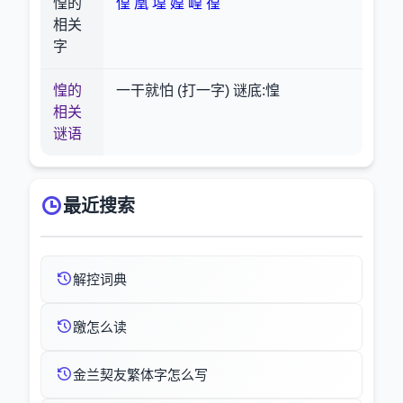
惶的
偟
凰
堭
媓
崲
徨
相关
字
惶的
一干就怕 (打一字) 谜底:惶
相关
谜语
最近搜索
解控词典
躈怎么读
金兰契友繁体字怎么写