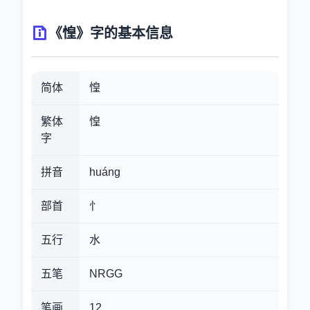
《惶》字的基本信息
简体
惶
繁体
惶
字
拼音
huáng
部首
忄
五行
水
五笔
NRGG
笔画
12