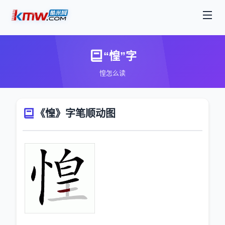
“惶”字
惶怎么读
《惶》字笔顺动图