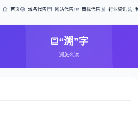
首页
域名代售
网站代售
商标代售
行业资讯
“溯”字
溯怎么读