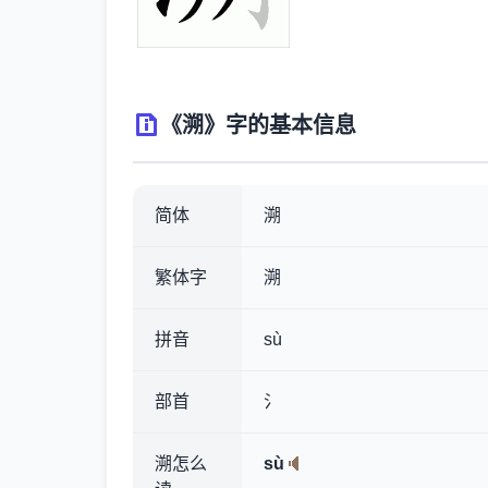
《溯》字的基本信息
简体
溯
繁体字
溯
拼音
sù
部首
氵
溯怎么
sù