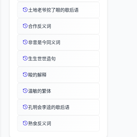
土地老爷挖了眼的歇后语
合作反义词
非昔是今同义词
生生世世造句
睃的解释
温敏的繁体
孔明会李逵的歇后语
熟食反义词