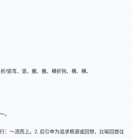
折/竖弯、竖、撇、撇、横折钩、横、横、
～。
而行：～流而上。2. 后引申为追求根源或回想，比喻回首往