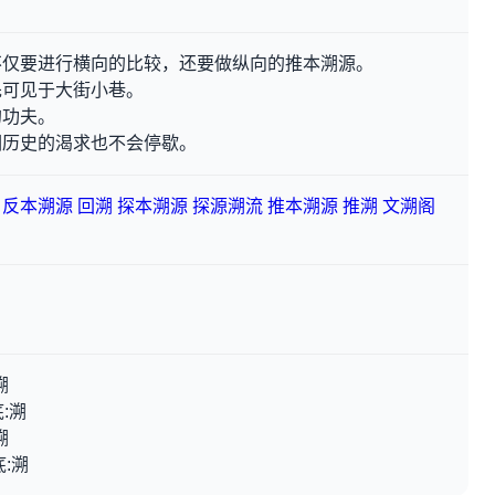
不仅要进行横向的比较，还要做纵向的推本溯源。
先可见于大街小巷。
的功夫。
溯历史的渴求也不会停歇。
反本溯源
回溯
探本溯源
探源溯流
推本溯源
推溯
文溯阁
溯
:溯
溯
底:溯