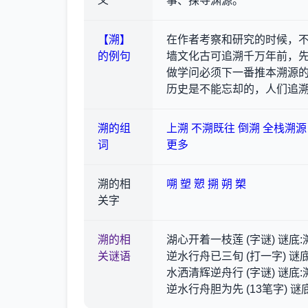
义
事、探寻渊源。
【溯】
在作者考察和研究的时候，
的例句
墙文化古可追溯千万年前，
做学问必须下一番推本溯源
历史是不能忘却的，人们追
溯的组
上溯
不溯既往
倒溯
全栈溯源
词
更多
溯的相
嗍
塑
愬
搠
朔
槊
关字
溯的相
湖心开着一枝莲 (字谜) 谜底:
关谜语
逆水行舟已三旬 (打一字) 谜底
水洒清辉逆舟行 (字谜) 谜底:
逆水行舟胆为先 (13笔字) 谜