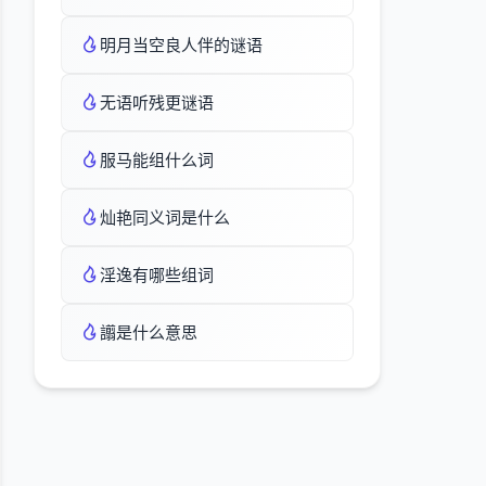
明月当空良人伴的谜语
无语听残更谜语
服马能组什么词
灿艳同义词是什么
淫逸有哪些组词
譾是什么意思