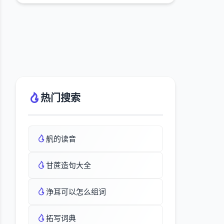
热门搜索
舤的读音
甘蔗造句大全
浄耳可以怎么组词
拓写词典