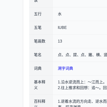
读
五行
水
五笔
IUBE
笔画数
13
笔名
点、点、提、点、撇、横、竖
词典
溯字词典
基本释
1.沿水逆流而上
：～江而上。
义
2.往上推求和回想
：追～。回
百科释
1.逆着水流的方向走、逆水