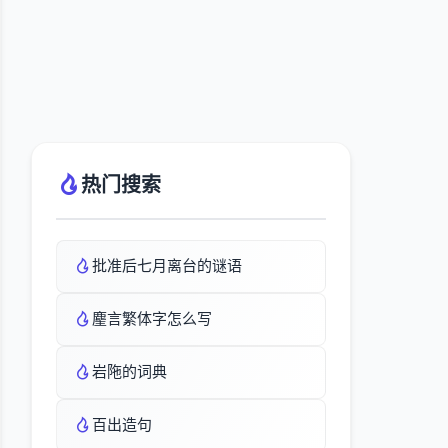
热门搜索
批准后七月离台的谜语
麈言繁体字怎么写
岩陁的词典
百出造句