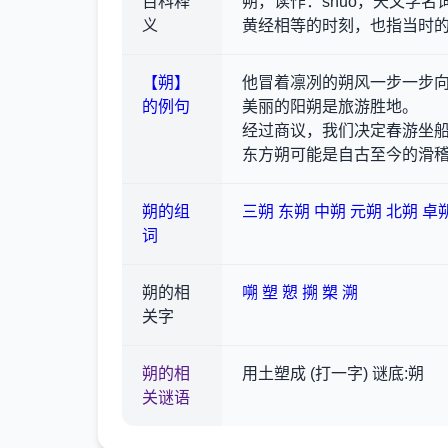
百科释
朔，读作：shuò，天文学
义
黄经相等的时刻，也指当时
【朔】
他冒着凛冽的朔风一步一步
的例句
美丽的阳朔是旅游胜地。
经过商议，我们决定春游坐
东方朔可能是自古至今的滑
朔的组
三朔
东朔
中朔
元朔
北朔
卓
词
朔的相
嗍
塑
愬
搠
槊
溯
关字
朔的相
用土塑成 (打一字) 谜底:朔
关谜语