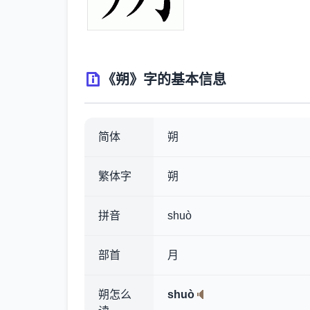
《朔》字的基本信息
简体
朔
繁体字
朔
拼音
shuò
部首
月
朔怎么
shuò