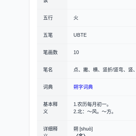
读
五行
火
五笔
UBTE
笔画数
10
笔名
点、撇、横、竖折/竖弯、竖
词典
朔字词典
基本释
1.农历每月初一。
义
2.北
：～风。～方。
详细释
朔 [shuò]