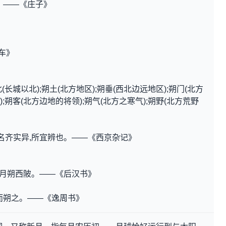
。——《庄子》
》
车》
(长城以北);朔土(北方地区);朔垂(西北边远地区);朔门(北方
);朔客(北方边地的将领);朔气(北方之寒气);朔野(北方荒野
,名齐实异,所宜辨也。——《西京杂记》
,月朔西陂。——《后汉书》
而朔之。——《逸周书》