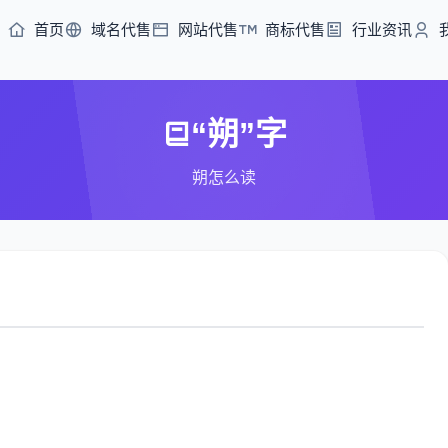
首页
域名代售
网站代售
商标代售
行业资讯
“朔”字
朔怎么读