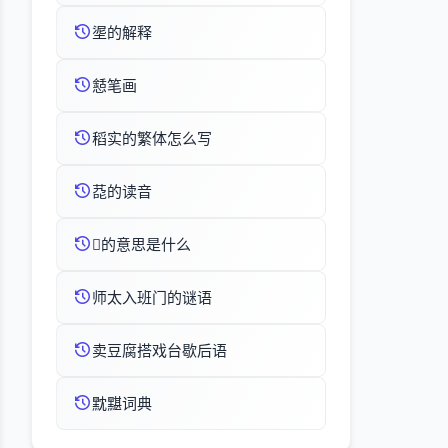
埿的解释
懖笔画
稻实的繁体怎么写
莻的读音
的意思是什么
师太入班门的谜语
卖豆腐搭戏台歇后语
黕黮词典