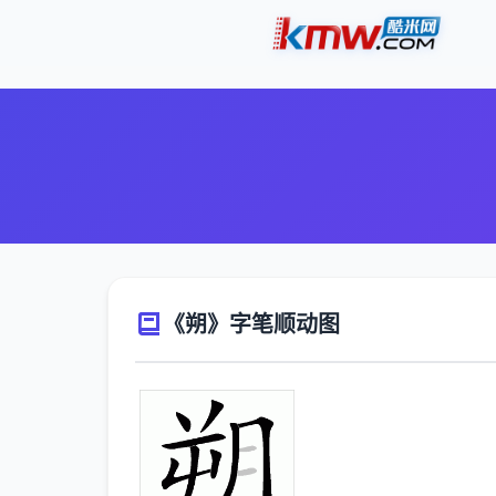
《朔》字笔顺动图