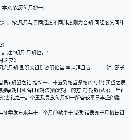
声。本义:农历每月初一)
文》。按,凡月与日同经度不同纬度则为合朔,同经度又同纬
》
篇》
。注:“朔月,月朔也。”
十月之交》
闰六月朔,县明太祖御容明伦堂,率众拜且苦。—— 清· 邵长
官员);朔望之礼(指初一、十五到祀堂祭祀的礼节);朔望之辰
朔晦(朔日和晦日);朔法(确定朔日的方法);朔数(从第一年正
朔食(古礼之一。帝王及贵族每月初一所备较平日丰盛的膳
每年冬季发布来年十二个月的政事于诸侯,诸侯亦于月初告祖
》