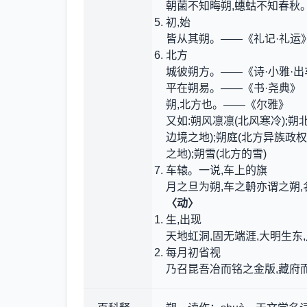
朝菌不知晦朔,蟪蛄不知春秋
初,始
皆从其朔。——《礼记·礼运
北方
城彼朔方。——《诗·小雅·出
平在朔易。——《书·尧典》
朔,北方也。——《尔雅》
又如:朔风凛凛(北风寒冷);朔北
边境之地);朔庭(北方异族政权
之地);朔雪(北方的雪)
车辕。一说,车上的旗
月之旦为朔,车之輈亦谓之朔
〈动〉
生,出现
天地虹洞,固无端涯,大明生东
每月初省视
乃召昆吾冶而铭之金版,藏府