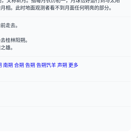
名词，又称新月。指每月农历初一，月球恰好运行到与太阳
的月相。此时地面观测者看不到月面任何明亮的部分。
向前走去。
船去桂林阳朔。
稽之雄。
朔
南朔
合朔
告朔
告朔饩羊
声朔
更多