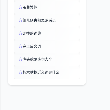
蚤莫繁体
姐儿俩害相思歇后语
硬挣的词典
完工反义词
虎头蛇尾造句大全
朽木枯株近义词是什么