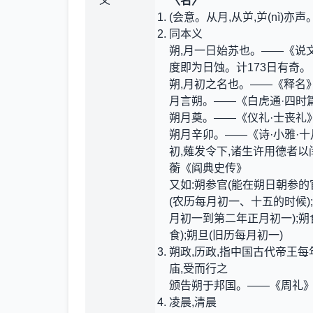
义
〈名〉
(会意。从月,从屰,屰(nì)亦
同本义
朔,月一日始苏也。——《说
度即为日蚀。计173日有奇。
朔,月初之名也。——《释名
月言朔。——《白虎通·四时
朔月奠。——《仪礼·士丧礼》
朔月辛卯。——《诗·小雅·
初,薙发令下,诸生许用德者以
蘅《阎典史传》
又如:朔参官(能在朔日朝参的
(农历每月初一、十五的时候);
月初一到第二年正月初一);
食);朔旦(旧历每月初一)
朔政,历政,指中国古代帝王
庙,受而行之
颁告朔于邦国。——《周礼
凌晨,清晨