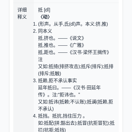
详细
抵 [dǐ]
释义
〈动〉
(形声。从手,氐(dǐ)声。本义:挤,推)
同本义
抵,挤也。——《说文》
抵,推也。——《广雅》
抵,距也。——《汉书·梁怀王揖传》
注
又如:抵掎(排挤攻击);抵斥(排斥);抵排
(排斥;抵触)
抵赖,拒不承认事实
延年抵曰。——《汉书·田延年
传》。注:“拒讳也。”
又如:抵讳(抵赖;不认账);抵谰(抵赖,拒
不承认)
抵挡。抵抗,挡住压力 。
如:抵配(拼;豁出去);抵冒(抗拒冒犯);抵
拦(抗拒;抵挡)