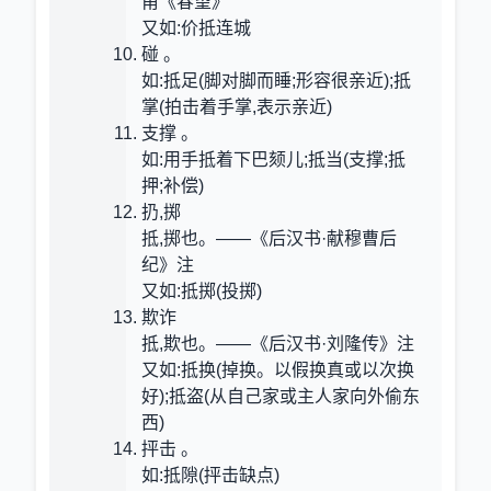
甫《春望》
又如:价抵连城
碰 。
如:抵足(脚对脚而睡;形容很亲近);抵
掌(拍击着手掌,表示亲近)
支撑 。
如:用手抵着下巴颏儿;抵当(支撑;抵
押;补偿)
扔,掷
抵,掷也。——《后汉书·献穆曹后
纪》注
又如:抵掷(投掷)
欺诈
抵,欺也。——《后汉书·刘隆传》注
又如:抵换(掉换。以假换真或以次换
好);抵盗(从自己家或主人家向外偷东
西)
抨击 。
如:抵隙(抨击缺点)