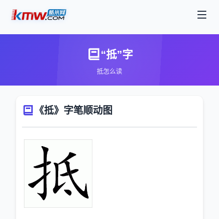
“抵”字
抵怎么读
《抵》字笔顺动图