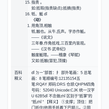
指责 。
如:抵瑕(指责缺点);抵摘(指责)
牴、觝 dǐ
〈动〉
用角顶,相触
牴,触也。从牛,氐声。字亦作觝。
——《说文》
三年春,作角抵戏,三百里内皆观。
——《汉书·武帝纪》
触崖觝隈。——稽康《琴赋》
又如:抵触(冒犯,顶撞)
百科
dǐ ㄉㄧˇ部首：扌 部外笔画：5 总笔
释义
画：8 笔顺编号:12135154五
笔:RQAY 郑码:DRS 仓颉:QHPM四角
号码：52040 Unicode:CJK 统一汉字
U 62B5dǐ 不念做zhǐ 区别于“扺掌”的
“扺zhǐ “ 【释义】 ①支撑；顶住：把
门抵住|他用手抵着下巴颏儿。②阻