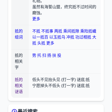
礼物。
虽然有海誓山盟，终究抵不过时间的
磨蚀。
更多
抵的
不抵
不抵事
两抵
乘间抵隙
乘险抵巇
组词
以一抵百
以玉抵乌
冲抵
功过相抵
大
抵
头抵
更多
抵的
势
托
扫
扬
扶
投
相关
字
抵的
低头不见抬头见 (打一字) 谜底:抵
相关
宁愿掉头不低头 (打一字) 谜底:抵
谜语
最近搜索