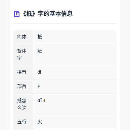
《抵》字的基本信息
简体
抵
繁体
觝
字
拼音
dǐ
部首
扌
抵怎
dǐ
么读
五行
火