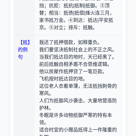
挡；抗拒：抵抗|抵制|抵御。③顶
替；相当：抵债|抵偿|烽火连三月，
家书抵万金。④到达：抵达|平安抵
京。⑤对立；排斥：抵触。
【抵】
我还了抵押借款，如释重负。
的例
我们要坚决抵制社会上的不正之风。
句
当我们抵达目的地时，天已经黑了。
前后抵触自相矛盾不合思维逻辑。
他以房屋作抵押贷了一笔巨款。
飞机按时抵达目的地。
这位老人衣着单薄，无法抵挡刺骨的
寒风。
人们为抵御风沙袭击，大量地营造防
护林。
冬眠是许多动物抵御严寒的特有本
领。
适合时宜的小赠品抵得上一件隆重的