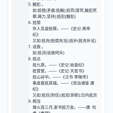
触犯 。
如:抵牾(矛盾;抵触);抵死(冒死,触犯死
罪,竭力,坚持);抵犯(触犯)
抵偿
伤人及盗抵罪。——《史记·高帝
纪》
又如:抵充(抵偿充当);抵补(抵充补足)
诋毁 。
如:抵诃(诋毁呵斥)
抵达
抵九原。——《史记·始皇纪》
抵营室。——《史记·天官书》
抵山谷中。——《汉书·李陵传》
乘虚直抵其城。——《资治通鉴·唐
纪》
又如:抵任(到任);抵官(到职);日内抵京
相当
烽火连三月,家书抵万金。——唐· 杜