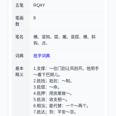
五笔
RQAY
笔画
8
数
笔名
横、竖钩、提、撇、竖提、横、斜
钩、点、
词典
抵字词典
基本
1.支撑
：～住门别让风刮开。他用手
释义
～着下巴颏儿。
2.抵挡；抵抗
：～制。
3.抵偿
：～命。
4.抵押
：用房屋做～。
5.抵消
：收支相～。
6.相当；能代替
：一个～两个。
7.抵达；到
：平安～京。