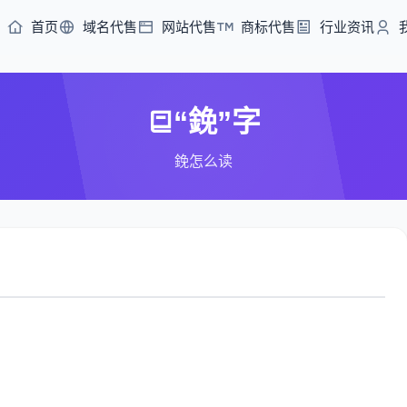
首页
域名代售
网站代售
商标代售
行业资讯
“鋔”字
鋔怎么读