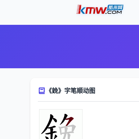
《鋔》字笔顺动图