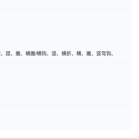
、提、撇、横撇/横钩、竖、横折、横、撇、竖弯钩、