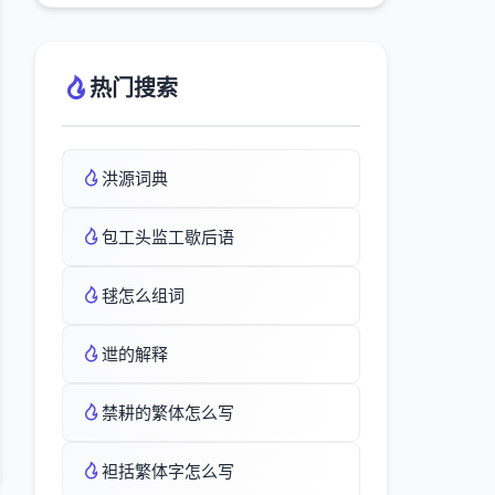
热门搜索
洪源词典
包工头监工歇后语
毬怎么组词
迣的解释
禁耕的繁体怎么写
袒括繁体字怎么写