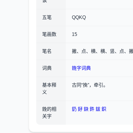
读
五笔
QQKQ
笔画数
15
笔名
撇、点、横、横、竖、点、撇
词典
鋔字词典
基本释
古同“挽”，牵引。
义
鋔的相
釢
釨
鈌
鈝
鈸
鉙
关字