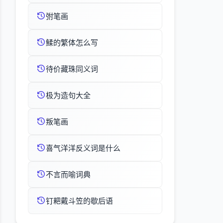
弣笔画
鰇的繁体怎么写
待价藏珠同义词
极为造句大全
叛笔画
喜气洋洋反义词是什么
不言而喻词典
钉耙戴斗笠的歇后语