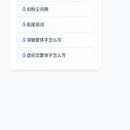
如粉尘词典
街尾组词
清敏繁体字怎么写
虚疟饮繁体字怎么写