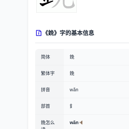
《鋔》字的基本信息
简体
鋔
繁体字
鋔
拼音
wǎn
部首
釒
鋔怎么
wǎn