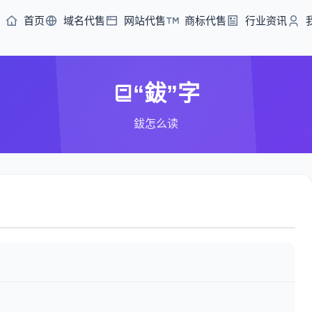
首页
域名代售
网站代售
商标代售
行业资讯
“鈸”字
鈸怎么读