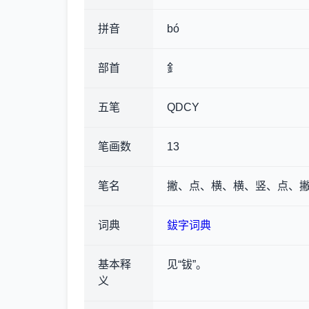
拼音
bó
部首
釒
五笔
QDCY
笔画数
13
笔名
撇、点、横、横、竖、点、撇
词典
鈸字词典
基本释
见“钹”。
义