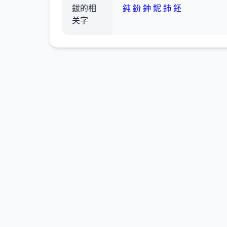
鈸的相
鈍
鈖
鈡
鈮
鈰
鉟
关字