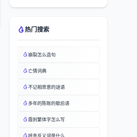
热门搜索
崩裂怎么造句
亡情词典
不记相思意的谜语
多年的陈账的歇后语
霞刹繁体字怎么写
呼息反义词是什么