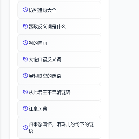
仿照造句大全
暴政反义词是什么
唎的笔画
大饱口福反义词
展翅腾空的谜语
从此君王不早朝谜语
江臯词典
归来愁满怀，泪珠儿纷纷下的谜
语