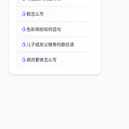
鲩怎么写
色彩缤纷如何造句
儿子成亲父做寿的歇后语
病员繁体怎么写