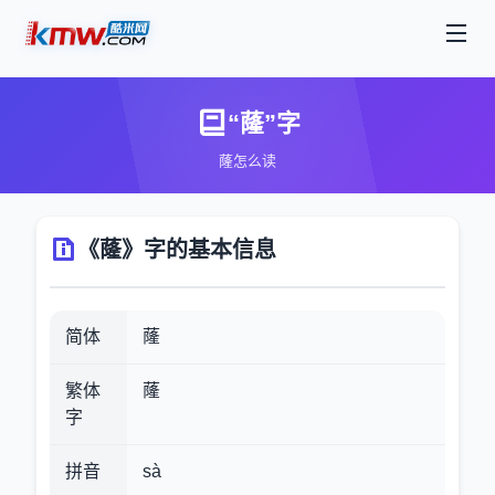
“蕯”字
蕯怎么读
《蕯》字的基本信息
简体
蕯
繁体
蕯
字
拼音
sà