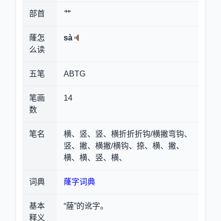
部首
艹
蕯怎
sà
么读
五笔
ABTG
笔画
14
数
笔名
横、竖、竖、横折折折钩/横撇弯钩、
竖、撇、横撇/横钩、捺、横、撇、
横、横、竖、横、
词典
蕯字词典
基本
“薩”的讹字。
释义