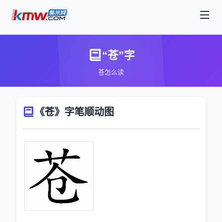
“苍”字
苍怎么读
《苍》字笔顺动图