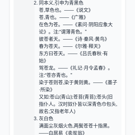
同本义,引申为青黑色
苍,草色也。——《说文》
苍,青也。——《广雅》
在色为苍。——《素问·阴阳应象大
论》。注:“谓薄青色。”
彼苍者天。——《诗·秦风·黄鸟》
春为苍天。——《尔雅·释天》
东方曰苍天。——《吕氏春秋·有
始》
驾苍龙。——《礼记·月令孟春》。
注:“苍亦青也。”
染于苍则苍,染于黄则黄。——《墨子
·所染》
又如:苍山(青山);苍苔(青苔);苍头(旧
指仆人。汉时奴仆皆以深青色巾包头,
故名;又指老年人)
灰白色
满面尘灰烟火色,两鬓苍苍十指黑。
——白居易《卖炭翁》