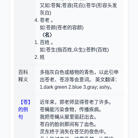
又如:苍髯;苍浪(花白);苍华(形容头发
灰白)
苍老 。
如:苍颜(苍老的容颜)
〈名〉
百姓 。
如:苍生(指百姓,众生);苍黔(百姓)
姓
百科
多指灰白色或植物的青色，以此引申
释义
出苍老、苍凉等会意词。 英文翻译：
1.dark green 2.blue 3.gray; ashy。
【苍】
近年来，郭老师显得苍老了许多。
的例
苍蝇能污染食物，传播疾病。
句
我把苍蝇从屋里驱赶出去。
苍白的脸刹那间有了血色。
灵东终于消失在苍茫的夜色中。