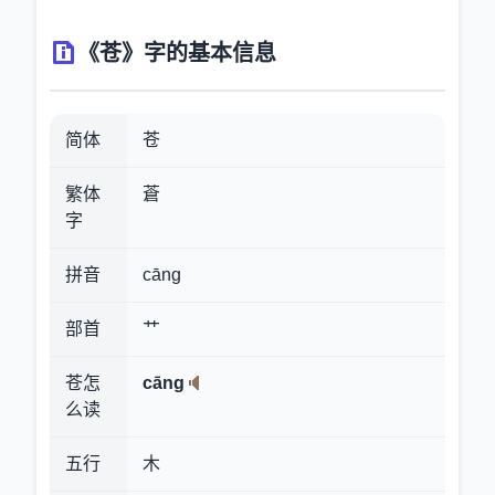
《苍》字的基本信息
简体
苍
繁体
蒼
字
拼音
cāng
部首
艹
苍怎
cāng
么读
五行
木