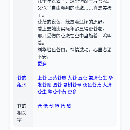
几十年过去了，这里仍然一片苍凉。
又似乎自由翱翔的苍鹰……真是美极
了。
苍茫的夜色，笼罩着辽阔的原野。
看上去她比实际年龄显得更苍老。
那只受伤的苍鹰在空中盘旋着，呜叫
着。
刘华脸色苍白，神情激动，心里忐忑
不安。
更多
苍的
上苍
上蔡苍鹰
九苍
五苍
兼济苍生
华
组词
发苍颜
圆苍
夏树苍翠
夜色苍茫
大济
苍生
擎苍牵黄
更多
苍的
仓
伧
创
呛
怆
戗
相关
字