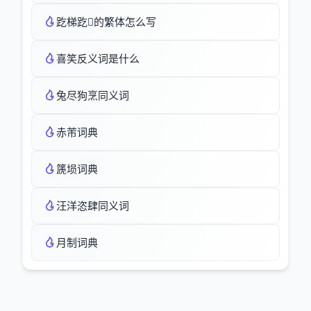
趷梯趷的繁体怎么写
喜笑反义词是什么
兔尽狗烹同义词
赤芾词典
篪埙词典
汪洋恣肆同义词
月制词典