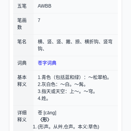
五笔
AWBB
笔画
7
数
笔名
横、竖、竖、撇、捺、横折钩、竖弯
钩、
词典
苍字词典
基本
1.青色（包括蓝和绿）
：～松翠柏。
释义
2.灰白色
：～白。～髯。
3.指天或天空
：上～。～穹。
4.姓。
详细
苍 [cāng]
释义
〈形〉
(形声。从艸,仓声。本义:草色)