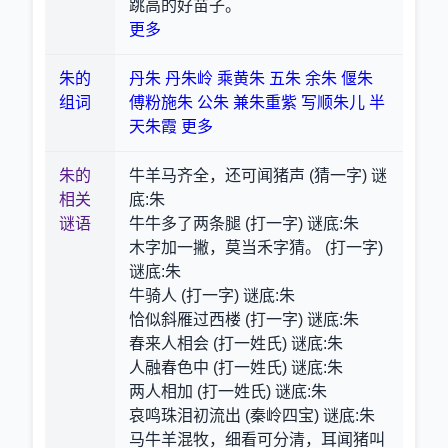
跳高的好苗子。
更多
朱的
丹朱
丹朱岭
乘黄朱
五朱
余朱
偃朱
组词
傅粉施朱
公朱
兼朱重紫
写顺朱儿
半
天朱霞
更多
朱的
牛羊马齐全，还可闻猪声 (猜一字) 谜
相关
底:朱
谜语
牛牛多了两条腿 (打一字) 谜底:朱
木字加一撇，莫当禾字猜。 (打一字)
谜底:朱
牛骑人 (打一字) 谜底:朱
恰似斜雁过西楼 (打一字) 谜底:朱
春来人相会 (打一姓氏) 谜底:朱
人融春色中 (打一姓氏) 谜底:朱
两人相加 (打一姓氏) 谜底:朱
哀鸣珠泪初流出 (秦岭四宝) 谜底:朱
马牛羊混牧，细看可分清，耳闻猪叫