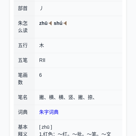
部首
丿
朱怎
zhū
shú
么读
五行
木
五笔
RII
笔画
6
数
笔名
撇、横、横、竖、撇、捺、
词典
朱字词典
基本
[ zhū ]
释义
1.红色
：～红。～批。～笔。～文