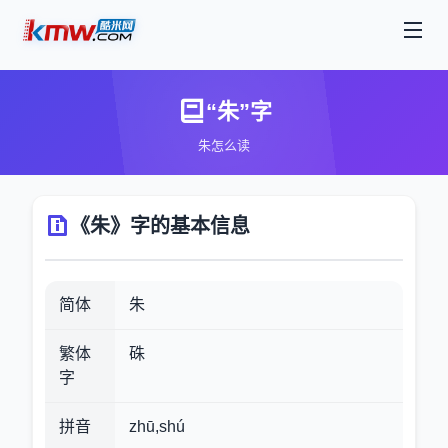
“朱”字
朱怎么读
《朱》字的基本信息
简体
朱
繁体
硃
字
拼音
zhū,shú