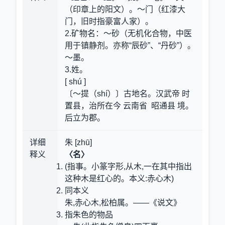
（印章上的阳文）。～门（红漆大
门，旧时指豪富人家）。
2.矿物名
：～砂（无机化合物，中医
用于镇静剂。亦称“辰砂”、“丹砂”）。
～墨。
3.姓。
[ shú ]
〔～提（shí）〕古地名。汉武帝 时
置县，治所在今 云南省 昭通县 境。
后立为郡。
详细
朱 [zhū]
释义
〈名〉
(指事。小篆字形,从木,一在其中指出
这种木是红心的。本义:赤心木)
同本义
朱,赤心木,松柏属。——《说文》
指朱色的物品