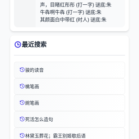
声，目睹红彤彤 (打一字) 谜底:朱
牛犇啊牛犇 (打一字) 谜底:朱
其颜面白中带红 (时人) 谜底:朱
最近搜索
骏的读音
檎笔画
綩笔画
死活怎么造句
林黛玉葬花；霸王别姬歇后语