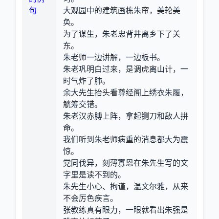
句
大观园中的建筑画栋朱帘，美轮美
奂。
为了谋生，朱老忠背井离乡下了关
东。
朱老师一边讲解，一边板书。
朱老巩明白过来，是调虎离山计，一
时气炸了肺。
余大先生抬头看尊经阁上绣衣朱履，
觥筹交错。
朱老汉赤膊上阵，拿起铡刀和敌人拼
命。
我们听到朱老师病重的消息都大为震
惊。
党同伐异，刻薄寡恩在朱先生写的文
字里是读不到的。
朱先生小心、拘谨，温文尔雅，从来
不会厉色疾言。
张教练真有眼力，一眼就看出朱强是