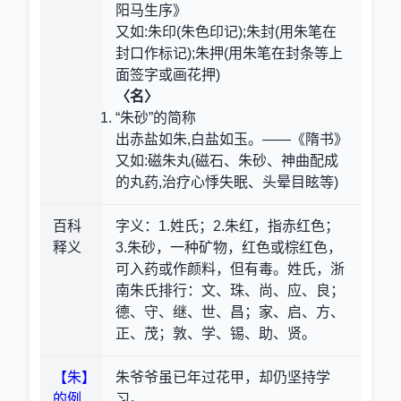
阳马生序》
又如:朱印(朱色印记);朱封(用朱笔在
封口作标记);朱押(用朱笔在封条等上
面签字或画花押)
〈名〉
“朱砂”的简称
出赤盐如朱,白盐如玉。——《隋书》
又如:磁朱丸(磁石、朱砂、神曲配成
的丸药,治疗心悸失眠、头晕目眩等)
百科
字义：1.姓氏；2.朱红，指赤红色；
释义
3.朱砂，一种矿物，红色或棕红色，
可入药或作颜料，但有毒。姓氏，浙
南朱氏排行：文、珠、尚、应、良；
德、守、继、世、昌；家、启、方、
正、茂；敦、学、锡、助、贤。
【朱】
朱爷爷虽已年过花甲，却仍坚持学
的例
习。