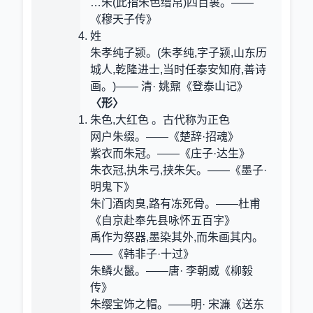
…朱(此指朱色缯帛)四百裹。——
《穆天子传》
姓
朱孝纯子颍。(朱孝纯,字子颍,山东历
城人,乾隆进士,当时任泰安知府,善诗
画。)—— 清· 姚鼐《登泰山记》
〈形〉
朱色,大红色 。古代称为正色
网户朱缀。——《楚辞·招魂》
紫衣而朱冠。——《庄子·达生》
朱衣冠,执朱弓,挟朱矢。——《墨子·
明鬼下》
朱门酒肉臭,路有冻死骨。——杜甫
《自京赴奉先县咏怀五百字》
禹作为祭器,墨染其外,而朱画其内。
——《韩非子·十过》
朱鳞火鬣。——唐· 李朝威《柳毅
传》
朱缨宝饰之帽。——明· 宋濂《送东