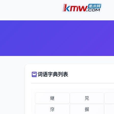
词语字典列表
継
兕
窏
摒