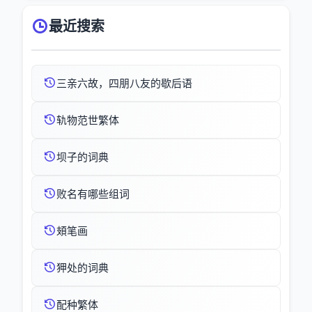
最近搜索
三亲六故，四朋八友的歇后语
轨物范世繁体
坝子的词典
败名有哪些组词
頍笔画
狎处的词典
配种繁体