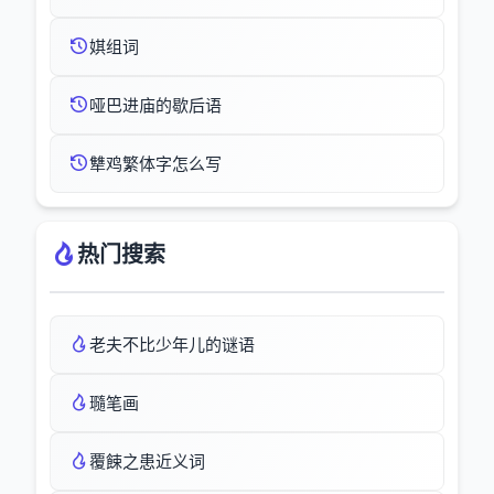
娸组词
哑巴进庙的歇后语
犨鸡繁体字怎么写
热门搜索
老夫不比少年儿的谜语
瓍笔画
覆餗之患近义词