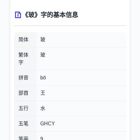
《玻》字的基本信息
简体
玻
繁体
玻
字
拼音
bō
部首
王
五行
水
五笔
GHCY
笔画
9