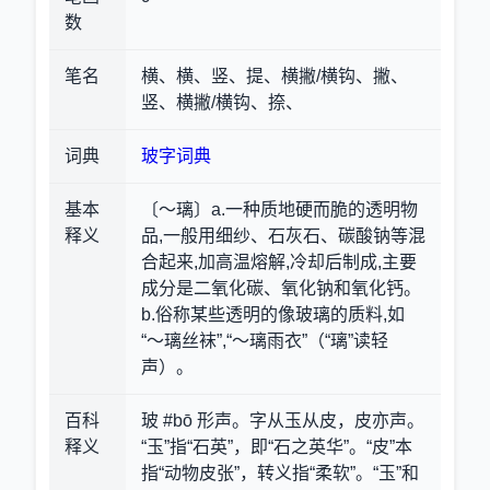
数
笔名
横、横、竖、提、横撇/横钩、撇、
竖、横撇/横钩、捺、
词典
玻字词典
基本
〔～璃〕a.一种质地硬而脆的透明物
释义
品,一般用细纱、石灰石、碳酸钠等混
合起来,加高温熔解,冷却后制成,主要
成分是二氧化碳、氧化钠和氧化钙。
b.俗称某些透明的像玻璃的质料,如
“～璃丝袜”,“～璃雨衣”（“璃”读轻
声）。
百科
玻 #bō 形声。字从玉从皮，皮亦声。
释义
“玉”指“石英”，即“石之英华”。“皮”本
指“动物皮张”，转义指“柔软”。“玉”和