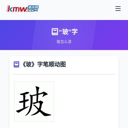
“玻”字
玻怎么读
《玻》字笔顺动图