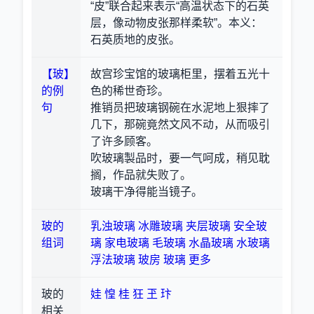
“皮”联合起来表示“高温状态下的石英
层，像动物皮张那样柔软”。本义：
石英质地的皮张。
【玻】
故宫珍宝馆的玻璃柜里，摆着五光十
的例
色的稀世奇珍。
句
推销员把玻璃钢碗在水泥地上狠摔了
几下，那碗竟然文风不动，从而吸引
了许多顾客。
吹玻璃製品时，要一气呵成，稍见耽
搁，作品就失败了。
玻璃干净得能当镜子。
玻的
乳浊玻璃
冰雕玻璃
夹层玻璃
安全玻
组词
璃
家电玻璃
毛玻璃
水晶玻璃
水玻璃
浮法玻璃
玻房
玻璃
更多
玻的
娃
惶
桂
狂
玊
玣
相关