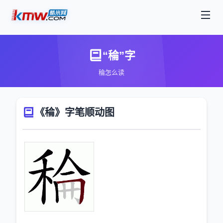
“稐”字
稐怎么读
《稐》字笔顺动图