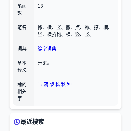
笔画
13
数
笔名
撇、横、竖、撇、点、撇、捺、横、
竖、横折钩、横、竖、竖、
词典
稐字词典
基本
禾束。
释义
稐的
乘
巍
梨
私
秋
种
相关
字
最近搜索