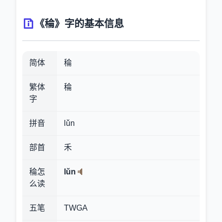
《稐》字的基本信息
简体
稐
繁体
稐
字
拼音
lǔn
部首
禾
稐怎
lǔn
么读
五笔
TWGA