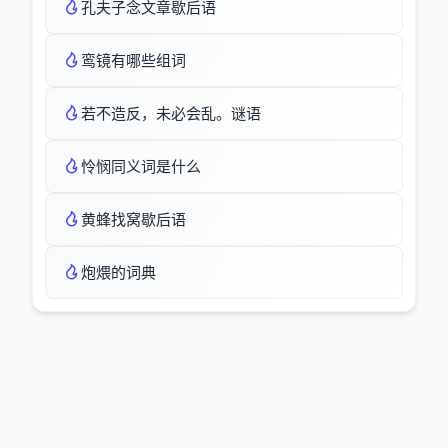
孔夫子念文章歇后语
鸾镜有哪些组词
若不造反，未必会乱。谜语
怜悯同义词是什么
黄蜂找窝歇后语
炮煨的词典