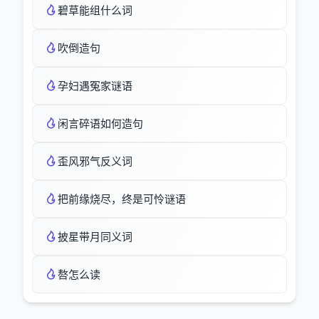
碧草能组什么词
吹倒造句
孕妇遇冤家谜语
闲言碎语如何造句
歪风邪气反义词
把前缘烧尽，终是可怜谜语
披星带月同义词
嗸怎么读