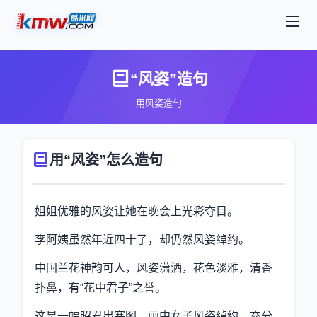
“风姿”造句
用风姿造句
用“风姿”怎么造句
姐姐优雅的风姿让她在晚会上光彩夺目。
李阿姨虽然年近四十了，却仍然风姿绰约。
中国兰花神韵可人，风姿潇洒，花色淡雅，清香
扑鼻，有“花中君子”之誉。
这是一幅昭君出塞图，画中女子风姿绰约，充分