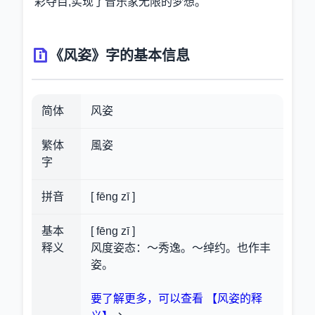
彩夺目,实现了音乐家无限的梦想。
《风姿》字的基本信息
简体
风姿
繁体
風姿
字
拼音
[ fēng zī ]
基本
[ fēng zī ]
释义
风度姿态：～秀逸。～绰约。也作丰
姿。
要了解更多，可以查看 【风姿的释