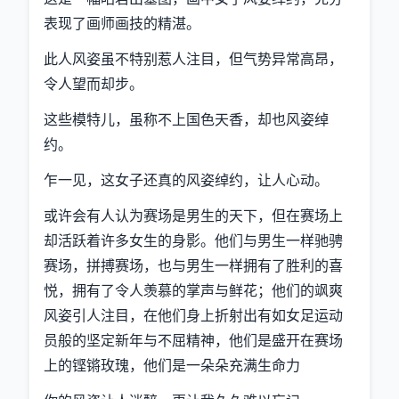
表现了画师画技的精湛。
此人风姿虽不特别惹人注目，但气势异常高昂，
令人望而却步。
这些模特儿，虽称不上国色天香，却也风姿绰
约。
乍一见，这女子还真的风姿绰约，让人心动。
或许会有人认为赛场是男生的天下，但在赛场上
却活跃着许多女生的身影。他们与男生一样驰骋
赛场，拼搏赛场，也与男生一样拥有了胜利的喜
悦，拥有了令人羡慕的掌声与鲜花；他们的飒爽
风姿引人注目，在他们身上折射出有如女足运动
员般的坚定新年与不屈精神，他们是盛开在赛场
上的铿锵玫瑰，他们是一朵朵充满生命力