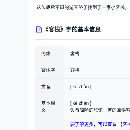
这位疲惫不堪的游客终于找到了一家小客栈。
《客栈》字的基本信息
简体
客栈
繁体字
客棧
拼音
[ kè zhàn ]
基本释
[ kè zhàn ]
义
设备简陋的旅馆，有的兼供
要了解更多，可以查看 【客