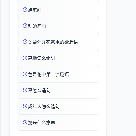
旌笔画
粝的笔画
葡萄汁充花露水的歇后语
高地怎么组词
色是花中第一流谜语
窜怎么造句
成年人怎么造句
淝是什么意思