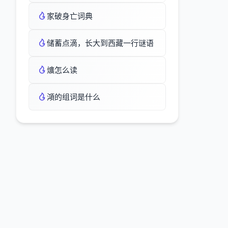
家破身亡词典
储蓄点滴，长大到西藏一行谜语
爌怎么读
澒的组词是什么