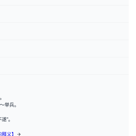
。
～举兵。
不遂”。
的释义】