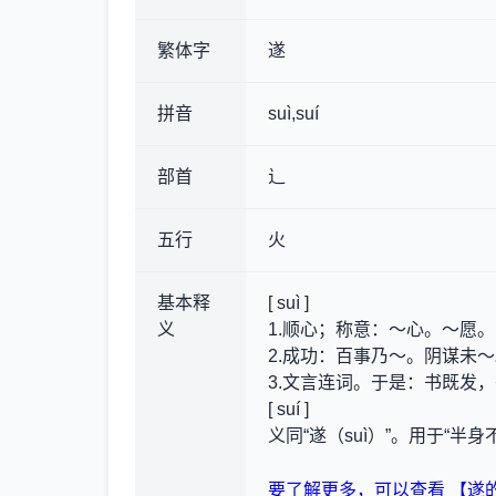
繁体字
遂
拼音
suì,suí
部首
辶
五行
火
基本释
[ suì ]
义
1.顺心；称意
：～心。～愿。
2.成功
：百事乃～。阴谋未～
3.文言连词。于是
：书既发，
[ suí ]
义同“遂（suì）”。用于“半身
要了解更多，可以查看 【遂