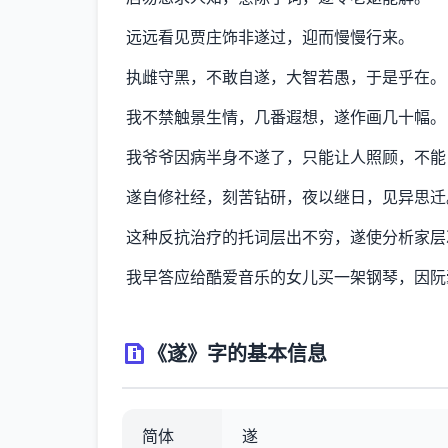
远远看见贾庄饰非遂过，迎而慢慢行来。
执雌守黑，不敢自遂，大智若愚，于是乎在。
我不禁触景生情，几番遐想，遂作画几十幅。
我爷爷因病半身不遂了，只能让人照顾，不能
遂自修社经，刻苦钻研，夜以继日，见异思迁
这种反抗治疗的托词层出不穷，遂使分析家层
我早答应给酷爱音乐的女儿买一架钢琴，因阮
《遂》字的基本信息
简体
遂