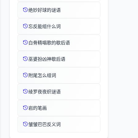
绝妙好球的谜语
忘反能组什么词
白骨精唱歌的歇后语
巫婆扮凶神歇后语
附尾怎么组词
绫罗夜夜织谜语
岩的笔画
皱皱巴巴反义词