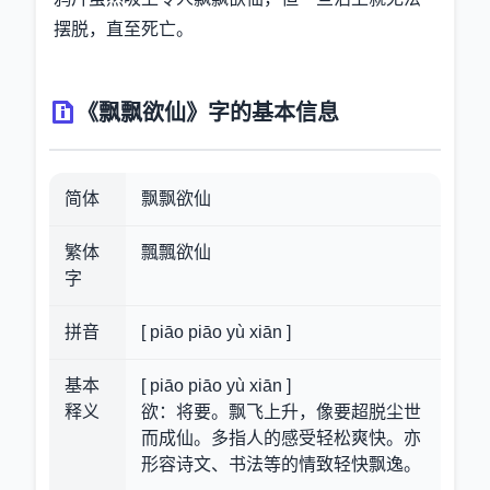
摆脱，直至死亡。
《飘飘欲仙》字的基本信息
简体
飘飘欲仙
繁体
飄飄欲仙
字
拼音
[ piāo piāo yù xiān ]
基本
[ piāo piāo yù xiān ]
释义
欲：将要。飘飞上升，像要超脱尘世
而成仙。多指人的感受轻松爽快。亦
形容诗文、书法等的情致轻快飘逸。