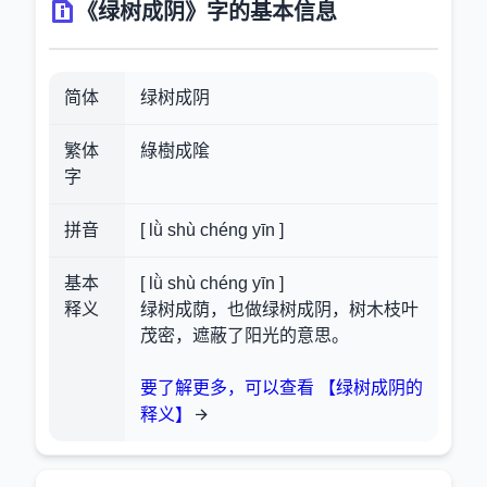
《绿树成阴》字的基本信息
简体
绿树成阴
繁体
綠樹成隂
字
拼音
[ lǜ shù chéng yīn ]
基本
[ lǜ shù chéng yīn ]
释义
绿树成荫，也做绿树成阴，树木枝叶
茂密，遮蔽了阳光的意思。
要了解更多，可以查看 【绿树成阴的
释义】