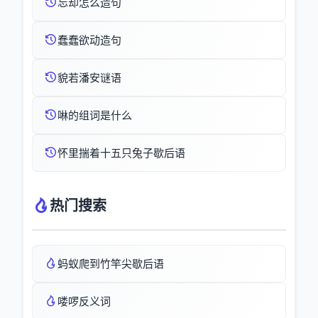
忘却怎么造句
蠢蠢欲动造句
貌若潘安谜语
啉的组词是什么
怀里揣着十五只兔子歇后语
热门搜索
蚂蚁爬到竹竿尖歇后语
喽啰反义词