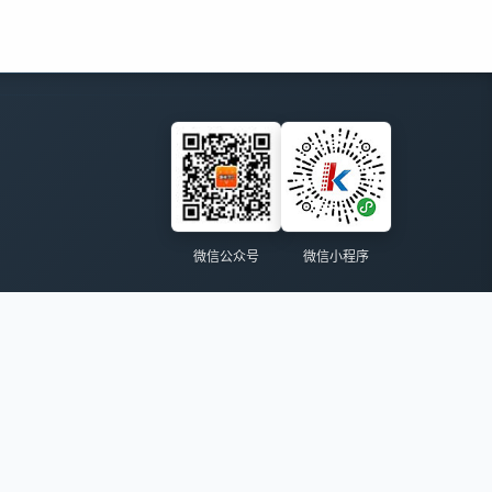
微信公众号
微信小程序
市甘井子区华南广场中南大厦A座612
432
|
辽公网安备 21021102000934号