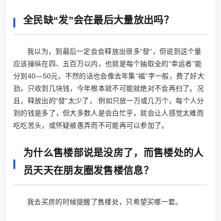
全民缺“发”会在最后大量放出吗？
我以为，到最后一定会会释放出很多“發”，但说到这个量
应该操纵在四、五百万以内，也就是每个抽取全的“幸运者”能
分到40―50元，不然的话也会像去年集“福”字一般，费了好大
劲，只收到几块钱，今年根本就不可能就绝对不会再扫了。况
且，释放出的“發”太少了，.例如只放一万或几万个，每个人分
到的钱是多了，但大多数人是会白忙乎，就会让人感觉太难而
吃吃苦头，或怀疑被愚弄而不可能再可以参加了。
为什么售楼部说是没房了，而售楼处的人
员天天在朋友圈发售楼信息？
我去买房的时候提醒了售楼处，只希望买哪一套。