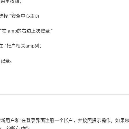
主菜单按钮；
选择 "安全中心主页
在 amp的右边上次登录 "
在 "帐户相关amp列；
录记录。
 "新用户和"在登录界面注册一个帐户，并按照提示操作。如果
友、的所有功能。