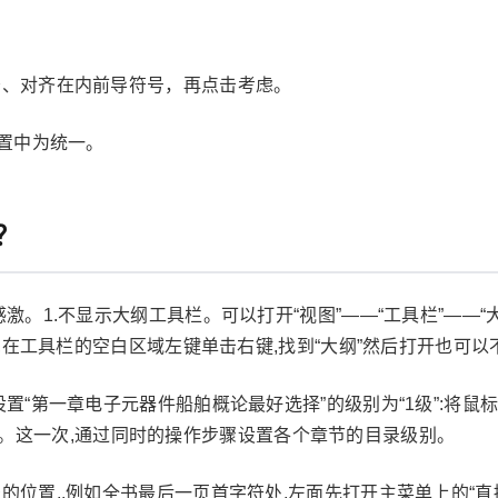
符、对齐在内前导符号，再点击考虑。
设置中为统一。
？
激。1.不显示大纲工具栏。可以打开“视图”——“工具栏”——“
,在工具栏的空白区域左键单击右键,找到“大纲”然后打开也可以
设置“第一章电子元器件船舶概论最好选择”的级别为“1级”:将
1级”。这一次,通过同时的操作步骤设置各个章节的目录级别。
的位置,.例如全书最后一页首字符处,左面先打开主菜单上的“直接