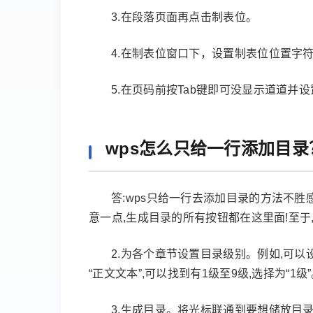
3.在段落页面再点击制表位。
4.在制表位窗口下，设置制表位位置字
5.在页码前按Tab键即可没显示道道并
wps怎么只给一行添加目录
答:wps只给一行去添加目录的方法不胜感
意一点,生成目录的所有按钮都在这里面!至于
2.为各个章节设置目录级别。例如,可以
“正文文本”,可以找到有1级至9级,选择为“
3.生成目录。将光标联通到要想储放目录