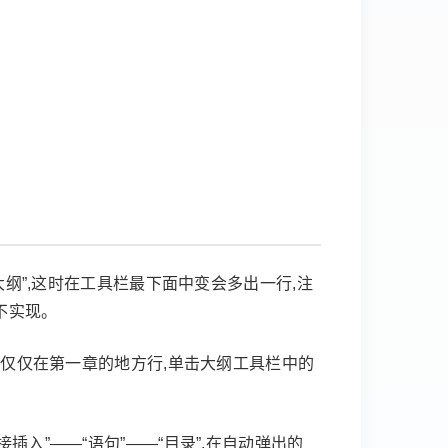
大纲”,这时在工具栏最下面中变会多出一行,注
不实现。
鼠标仅仅在第一章的地方行,单击大纲工具栏中的
插入”——“语句”——“目录”,在自动弹出的