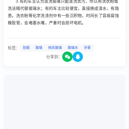
3.有的车主认为清洗玻璃只能清洗去污，所以用洗衣粉或
洗洁精代替玻璃水；有的车主比较便宜，直接换成清水，有隐
患。洗衣粉等化学洗涤剂中有一些沉积物，时间长了容易腐蚀
橡胶管，会堵塞水嘴，严重时会损坏电机。
标签：
划痕
玻璃
挡风玻璃
玻璃水
牙膏
分享到：