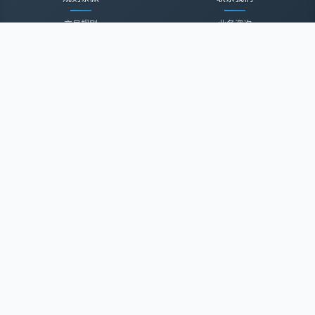
交易规则
业务咨询
隐私声明
投诉建议
服务协议
联系我们
关于我们
关于我们
诚聘英才
经纪登录
微信公众号
微信小程序
大连酷米科技有限公司
电话: 0411-88255560
员工舞弊举报: mi@kmw.com
地址: 辽