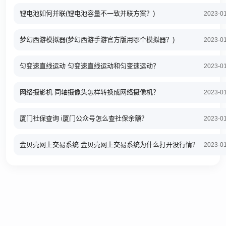
锂电池如何并联(锂电池容量不一致并联方案？)
2023-0
梦幻西游模拟器(梦幻西游手游官方版用哪个模拟器？)
2023-0
匀变速直线运动 匀变速直线运动和匀变速运动？
2023-0
网络摄影机 同轴摄像头怎样转换成网络摄像机？
2023-0
厦门社保查询 i厦门公众号怎么查社保余额？
2023-0
金贝壳网上交易系统 金贝壳网上交易系统为什么打开没行情？
2023-0