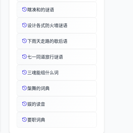
瞎凑和的谜语
设计各式防火墙谜语
下雨天走路的歇后语
七一同道旅行谜语
三魂能组什么词
槃舞的词典
娱的读音
要职词典