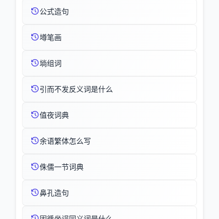
公式造句
壿笔画
埫组词
引而不发反义词是什么
值夜词典
余语繁体怎么写
侏儒一节词典
鼻孔造句
因循坐误同义词是什么