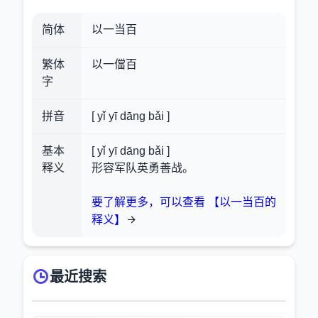
简体
以一当百
繁体
以一儅百
字
拼音
[ yǐ yī dāng bǎi ]
基本
[ yǐ yī dāng bǎi ]
释义
形容军队英勇善战。
要了解更多，可以查看 【以一当百的
释义】
最近搜索