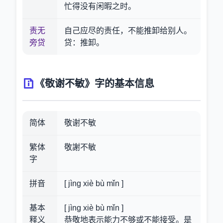
忙得没有闲暇之时。
责无
自己应尽的责任，不能推卸给别人。
旁贷
贷：推卸。
《敬谢不敏》字的基本信息
简体
敬谢不敏
繁体
敬謝不敏
字
拼音
[ jìng xiè bù mǐn ]
基本
[ jìng xiè bù mǐn ]
释义
恭敬地表示能力不够或不能接受。是