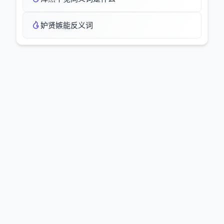
妒贤嫉能反义词