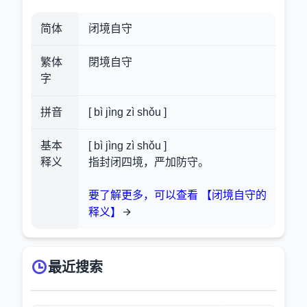
简体
闭境自守
繁体
閉境自守
字
拼音
[ bì jìng zì shǒu ]
基本
[ bì jìng zì shǒu ]
释义
指封闭四境，严加防守。
要了解更多，可以查看 【闭境自守的
释义】
最近搜索