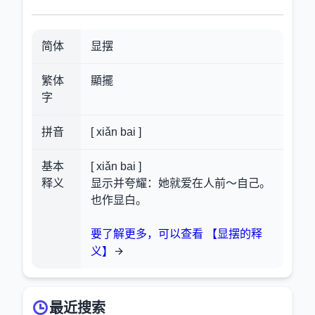
简体
显摆
繁体
顯擺
字
拼音
[ xiǎn bai ]
基本
[ xiǎn bai ]
释义
显示并夸耀：她就爱在人前～自己。
也作显白。
要了解更多，可以查看 【显摆的释
义】
最近搜索