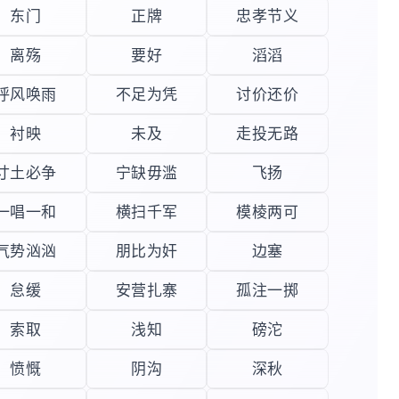
东门
正牌
忠孝节义
离殇
要好
滔滔
呼风唤雨
不足为凭
讨价还价
衬映
未及
走投无路
寸土必争
宁缺毋滥
飞扬
一唱一和
横扫千军
模棱两可
气势汹汹
朋比为奸
边塞
怠缓
安营扎寨
孤注一掷
索取
浅知
磅沱
愤慨
阴沟
深秋