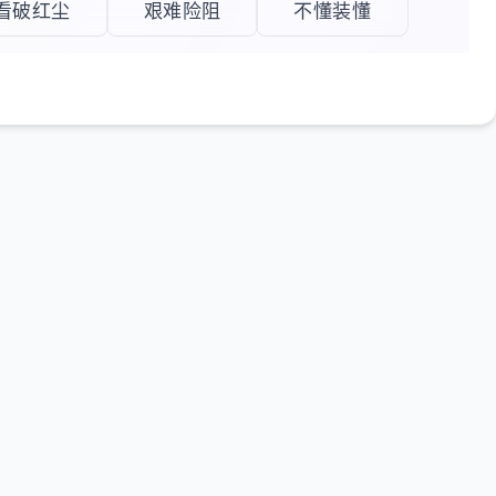
看破红尘
艰难险阻
不懂装懂