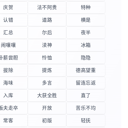
庆贺
法不阿贵
特种
认错
道路
横是
汇总
尔后
夜半
闹嚷嚷
渎神
冰箱
卧薪尝胆
怜恤
隐隐
拔除
提炼
德高望重
海味
多言
留连忘返
入库
大获全胜
直了
贩夫走卒
开放
苦乐不均
常客
初版
轻抚