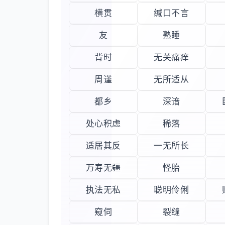
横贯
缄口不言
友
熟睡
背时
无关痛痒
周谨
无所适从
都乡
深谙
处心积虑
稀落
适居其反
一无所长
万寿无疆
怪胎
执法无私
聪明伶俐
窥伺
裂缝