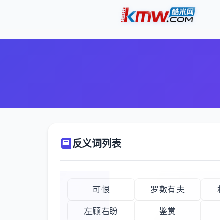
反义词列表
可恨
罗敷有夫
左顾右盼
鉴赏