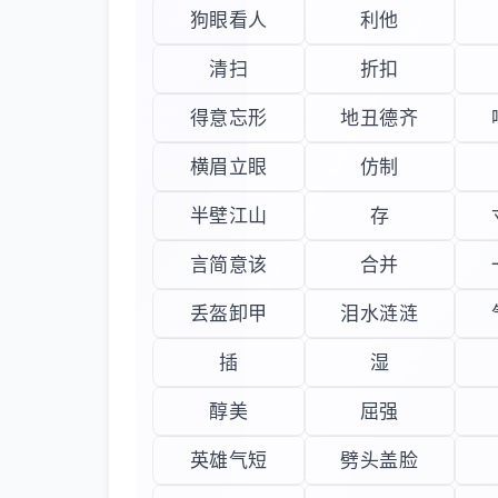
狗眼看人
利他
清扫
折扣
得意忘形
地丑德齐
横眉立眼
仿制
半壁江山
存
言简意该
合并
丢盔卸甲
泪水涟涟
插
湿
醇美
屈强
英雄气短
劈头盖脸