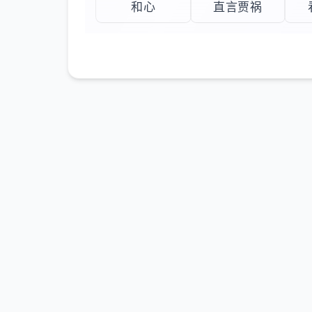
和心
直言贾祸