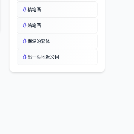
稿笔画
熻笔画
保温的繁体
出一头地近义词