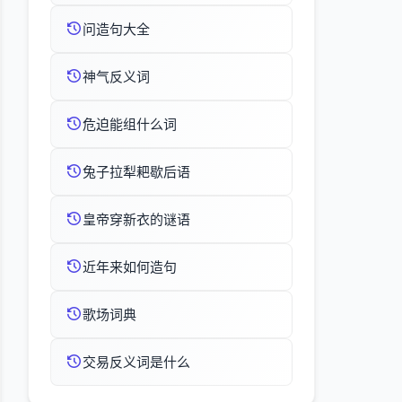
问造句大全
神气反义词
危迫能组什么词
兔子拉犁耙歇后语
皇帝穿新衣的谜语
近年来如何造句
歌场词典
交易反义词是什么