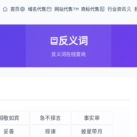
首页
域名代售
网站代售
商标代售
行业资讯
反义词
反义词在线查询
相敬如宾
急不择言
事实审
妥善
规谏
披星带月