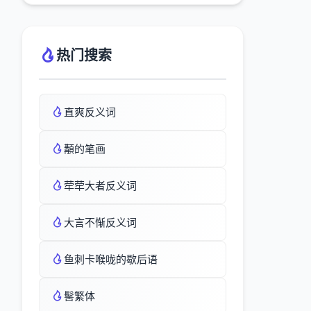
热门搜索
直爽反义词
顜的笔画
荦荦大者反义词
大言不惭反义词
鱼刺卡喉咙的歇后语
髺繁体