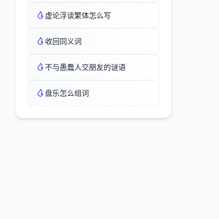
虚论浮谈繁体怎么写
收回同义词
不与愚蠢人交朋友的谜语
盘乐怎么组词