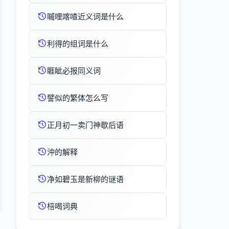
嘁哩喀喳近义词是什么
利得的组词是什么
睚眦必报同义词
譬似的繁体怎么写
正月初一卖门神歇后语
沖的解释
净如碧玉是新柳的谜语
棓喝词典