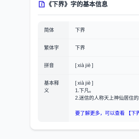
《下界》字的基本信息
简体
下界
繁体字
下界
拼音
[ xià jiè ]
基本释
[ xià jiè ]
义
1.下凡。
2.迷信的人称天上神仙居住
要了解更多，可以查看 【下