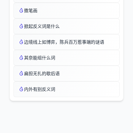
擞笔画
掀起反义词是什么
边境线上如博弈，陈兵百万惹事端的谜语
其奈能组什么词
扁担无扎的歇后语
内外有别反义词