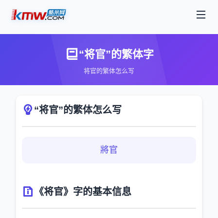
“将官”的繁体字
将官的繁体怎么写
“将官”的繁体怎么写
將官
《将官》字的基本信息