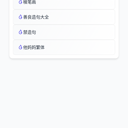
稜笔画
善良造句大全
禁造句
他妈妈繁体