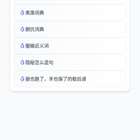
夷澹词典
朗伉词典
服输近义词
隐秘怎么造句
狼也跑了，羊也保了的歇后语