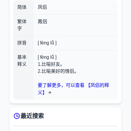
简体
凤侣
繁体
鳳侶
字
拼音
[ fèng lǚ ]
基本
[ fèng lǚ ]
释义
1.比喻好友。
2.比喻美好的情侣。
要了解更多，可以查看 【凤侣的释
义】
最近搜索