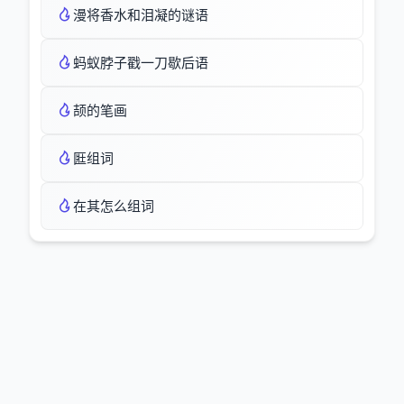
漫将香水和泪凝的谜语
蚂蚁脖子戳一刀歇后语
颉的笔画
匨组词
在其怎么组词