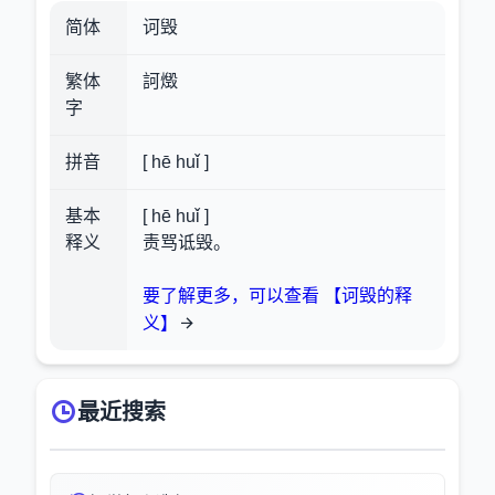
简体
诃毁
繁体
訶燬
字
拼音
[ hē huǐ ]
基本
[ hē huǐ ]
释义
责骂诋毁。
要了解更多，可以查看 【诃毁的释
义】
最近搜索