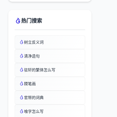
热门搜索
树立反义词
清净造句
驻轩的繁体怎么写
陾笔画
官帑的词典
喰字怎么写