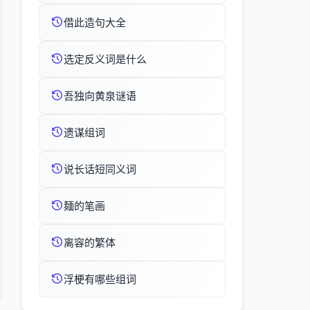
借此造句大全
选定反义词是什么
吾独向黄泉谜语
遗谋组词
说长话短同义词
麺的笔画
离容的繁体
浮梗有哪些组词