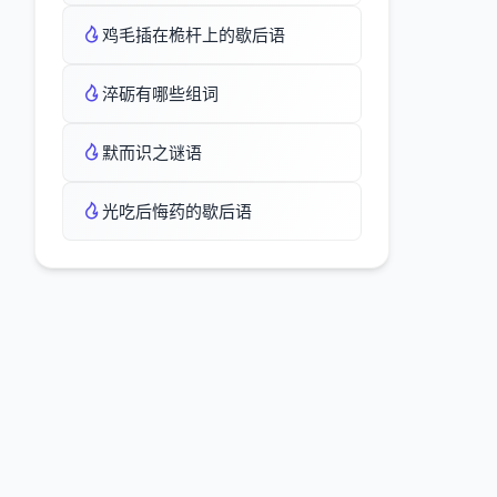
鸡毛插在桅杆上的歇后语
淬砺有哪些组词
默而识之谜语
光吃后悔药的歇后语